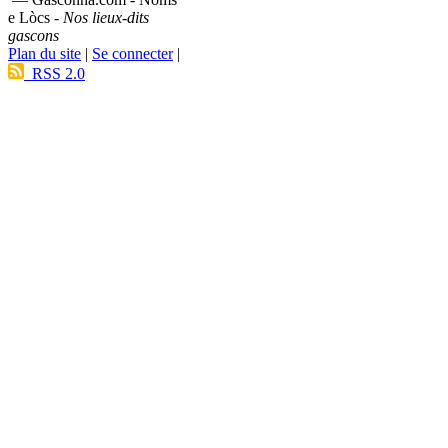
e Lòcs -
Nos lieux-dits
gascons
Plan du site
|
Se connecter
|
RSS 2.0