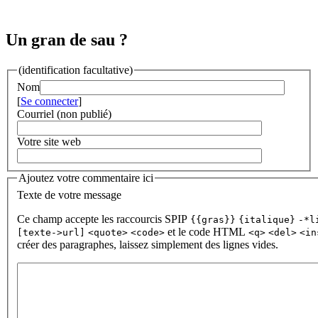
Un gran de sau ?
(identification facultative)
Nom
[
Se connecter
]
Courriel (non publié)
Votre site web
Ajoutez votre commentaire ici
Texte de votre message
Ce champ accepte les raccourcis SPIP
{{gras}}
{italique}
-*l
et le code HTML
[texte->url]
<quote>
<code>
<q>
<del>
<in
créer des paragraphes, laissez simplement des lignes vides.