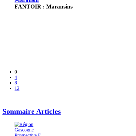
FANTOIR : Maransins
0
4
8
12
Sommaire Articles