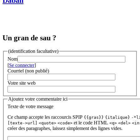
Daban
Un gran de sau ?
(identification facultative)
Nom
[
Se connecter
]
Courriel (non publié)
Votre site web
Ajoutez votre commentaire ici
Texte de votre message
Ce champ accepte les raccourcis SPIP
{{gras}}
{italique}
-*l
et le code HTML
[texte->url]
<quote>
<code>
<q>
<del>
<in
créer des paragraphes, laissez simplement des lignes vides.