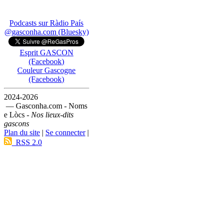
Podcasts sur Ràdio País
@gasconha.com (Bluesky)
Esprit GASCON
(Facebook)
Couleur Gascogne
(Facebook)
2024-2026
— Gasconha.com - Noms
e Lòcs -
Nos lieux-dits
gascons
Plan du site
|
Se connecter
|
RSS 2.0