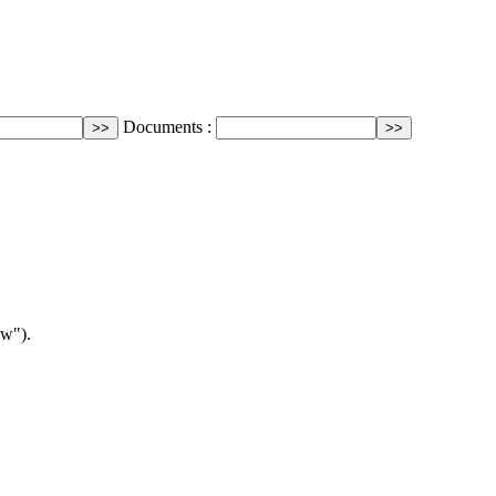
Documents :
aw").