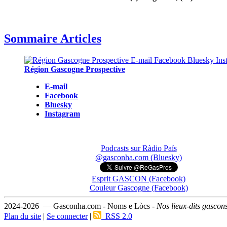
Sommaire Articles
Région Gascogne Prospective
E-mail
Facebook
Bluesky
Instagram
Podcasts sur Ràdio País
@gasconha.com (Bluesky)
Esprit GASCON (Facebook)
Couleur Gascogne (Facebook)
2024-2026 — Gasconha.com - Noms e Lòcs -
Nos lieux-dits gascon
Plan du site
|
Se connecter
|
RSS 2.0