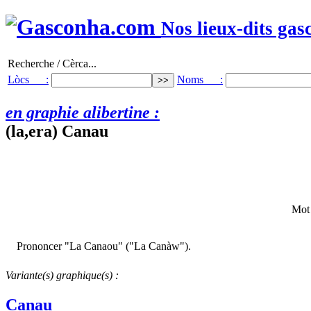
Nos lieux-dits gas
Recherche / Cèrca...
Lòcs :
Noms :
en graphie alibertine :
(la,era) Canau
Mot 
Prononcer "La Canaou" ("La Canàw").
Variante(s) graphique(s) :
Canau