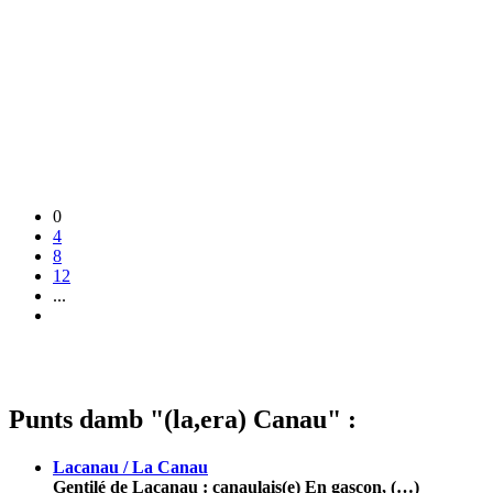
0
4
8
12
...
Punts damb "(la,era) Canau" :
Lacanau / La Canau
Gentilé de Lacanau : canaulais(e) En gascon, (…)