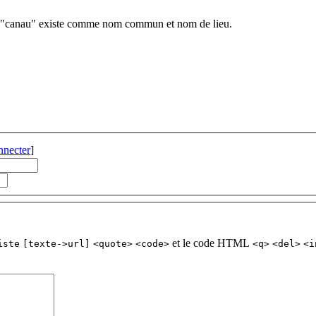
e "canau" existe comme nom commun et nom de lieu.
nnecter
]
et le code HTML
iste
[texte->url]
<quote>
<code>
<q>
<del>
<i