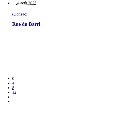
4 août 2025
(Donzac)
Rue du Barri
0
4
8
12
...