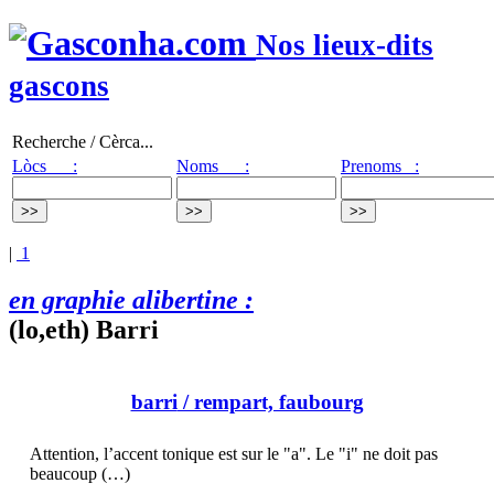
Nos lieux-dits
gascons
Recherche / Cèrca...
Lòcs :
Noms :
Prenoms :
|
1
en graphie alibertine :
(lo,eth) Barri
barri
/ rempart, faubourg
Attention, l’accent tonique est sur le "a". Le "i" ne doit pas
beaucoup (…)