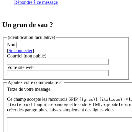
Répondre à ce message
Un gran de sau ?
(identification facultative)
Nom
[
Se connecter
]
Courriel (non publié)
Votre site web
Ajoutez votre commentaire ici
Texte de votre message
Ce champ accepte les raccourcis SPIP
{{gras}}
{italique}
-*l
et le code HTML
[texte->url]
<quote>
<code>
<q>
<del>
<in
créer des paragraphes, laissez simplement des lignes vides.