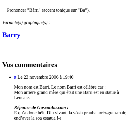
Prononcer "Bàrri" (accent tonique sur "Ba").
Variante(s) graphique(s) :
Barry
Vos commentaires
#
Le 23 novembre 2006 à 19:40
Mon nom est Barri. Le nom Barri est célèbre car :
Mon arrière-grand-mère qui était une Barri est en statue à
Leucate.
Réponse de Gasconha.com :
E qu’a donc hèit, Diu vivant, la vòsta prauba arrèr-gran-mair,
end’aver la soa estatua !-)