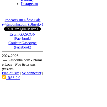
Instagram
Podcasts sur Ràdio País
@gasconha.com (Bluesky)
Esprit GASCON
(Facebook)
Couleur Gascogne
(Facebook)
2024-2026
— Gasconha.com - Noms
e Lòcs -
Nos lieux-dits
gascons
Plan du site
|
Se connecter
|
RSS 2.0