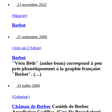
23 novembre 2022
(Manciet)
Berbet
21 septembre 2009
(Aire-sur-l’Adour)
Berbet
"Vèrn Bèth" (aulne beau) correspond à peu
près phonétiquement à la graphie française
"Berbet". (…)
24 juillet 2008
(Gabarnac)
Château de Berbec
Castèth de Berbec
Appellation Cadillac. [Guy De Braeckeleer]