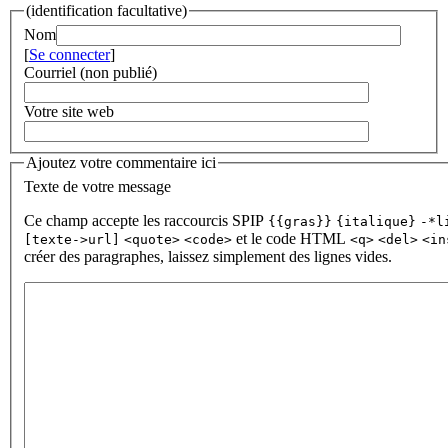
(identification facultative)
Nom
[
Se connecter
]
Courriel (non publié)
Votre site web
Ajoutez votre commentaire ici
Texte de votre message
Ce champ accepte les raccourcis SPIP
{{gras}}
{italique}
-*l
et le code HTML
[texte->url]
<quote>
<code>
<q>
<del>
<in
créer des paragraphes, laissez simplement des lignes vides.