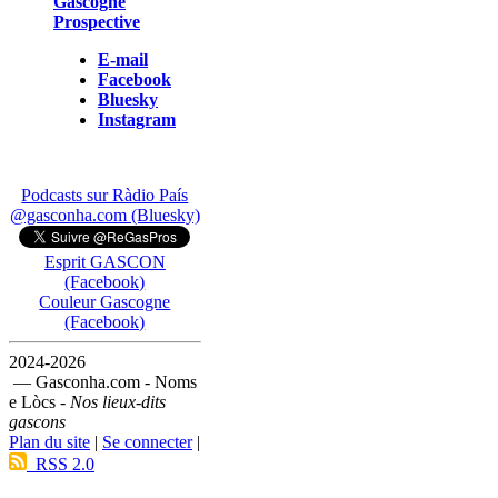
Gascogne
Prospective
E-mail
Facebook
Bluesky
Instagram
Podcasts sur Ràdio País
@gasconha.com (Bluesky)
Esprit GASCON
(Facebook)
Couleur Gascogne
(Facebook)
2024-2026
— Gasconha.com - Noms
e Lòcs -
Nos lieux-dits
gascons
Plan du site
|
Se connecter
|
RSS 2.0