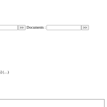
Documents :
s] (…)