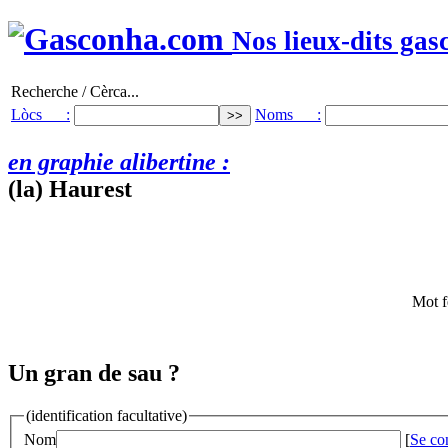
Nos lieux-dits gas
Recherche / Cèrca...
Lòcs :
Noms :
en graphie alibertine :
(la) Haurest
Mot f
Un gran de sau ?
(identification facultative)
Nom
[
Se co