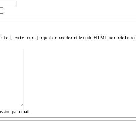
et le code HTML
iste
[texte->url]
<quote>
<code>
<q>
<del>
<i
ssion par email