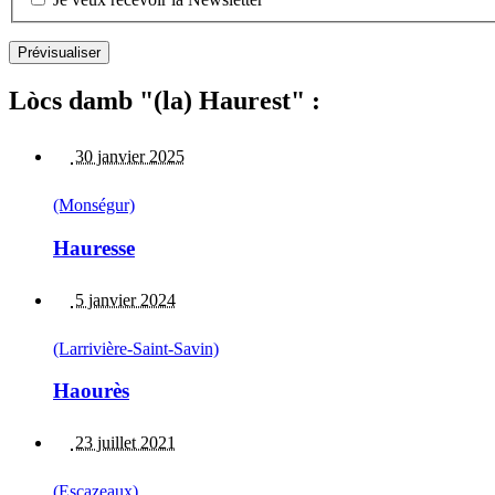
Lòcs damb "(la) Haurest" :
30 janvier 2025
(Monségur)
Hauresse
5 janvier 2024
(Larrivière-Saint-Savin)
Haourès
23 juillet 2021
(Escazeaux)