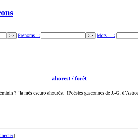
cons
Prenoms :
Mots :
ahorest
/ forêt
éminin ? "la més escuro ahourést" [Poésies gasconnes de J.-G. d’Astro
nnecter
]