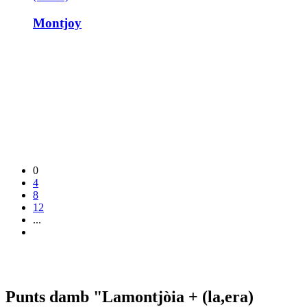
Montjoy
0
4
8
12
...
Punts damb "Lamontjòia + (la,era)