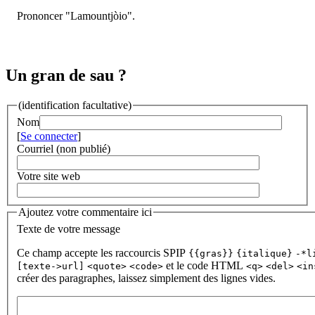
Prononcer "Lamountjòio".
Un gran de sau ?
(identification facultative)
Nom
[
Se connecter
]
Courriel (non publié)
Votre site web
Ajoutez votre commentaire ici
Texte de votre message
Ce champ accepte les raccourcis SPIP
{{gras}}
{italique}
-*l
et le code HTML
[texte->url]
<quote>
<code>
<q>
<del>
<in
créer des paragraphes, laissez simplement des lignes vides.