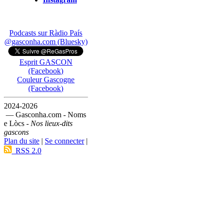
Podcasts sur Ràdio País
@gasconha.com (Bluesky)
Esprit GASCON
(Facebook)
Couleur Gascogne
(Facebook)
2024-2026
— Gasconha.com - Noms
e Lòcs -
Nos lieux-dits
gascons
Plan du site
|
Se connecter
|
RSS 2.0