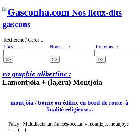
Nos lieux-dits
gascons
Recherche / Cèrca...
Lòcs :
Noms :
Prenoms :
en graphie alibertine :
Lamontjòia + (la,era) Montjòia
montjòia
/ borne ou édifice en bord de route, à
finalité religieuse...
Palay : Multidiccionari francés-occitan « mounjoje, mounjoye
sf. – (…)