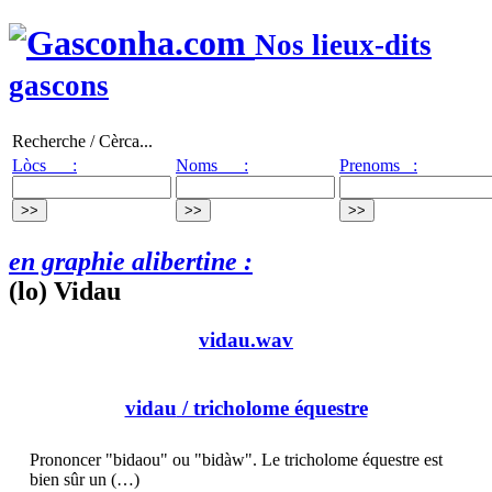
Nos lieux-dits
gascons
Recherche / Cèrca...
Lòcs :
Noms :
Prenoms :
en graphie alibertine :
(lo) Vidau
vidau.wav
vidau
/ tricholome équestre
Prononcer "bidaou" ou "bidàw". Le tricholome équestre est
bien sûr un (…)