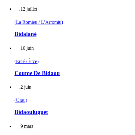
12 juillet
(La Romieu / L’Arromiu)
Bidalané
10 juin
(Ercé / Èrce)
Coume De Bidaou
2 juin
(Urau)
Bidaouluguet
9 mars