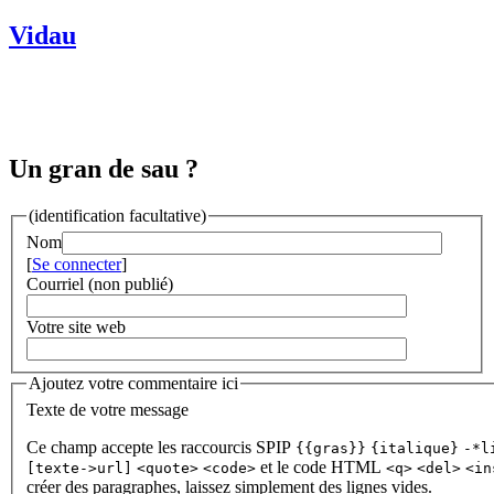
Vidau
Un gran de sau ?
(identification facultative)
Nom
[
Se connecter
]
Courriel (non publié)
Votre site web
Ajoutez votre commentaire ici
Texte de votre message
Ce champ accepte les raccourcis SPIP
{{gras}}
{italique}
-*l
et le code HTML
[texte->url]
<quote>
<code>
<q>
<del>
<in
créer des paragraphes, laissez simplement des lignes vides.