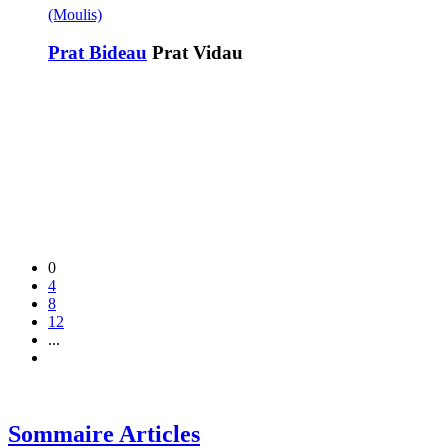
(Moulis)
Prat Bideau
Prat Vidau
0
4
8
12
...
Sommaire Articles