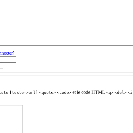
nnecter
]
et le code HTML
iste
[texte->url]
<quote>
<code>
<q>
<del>
<i