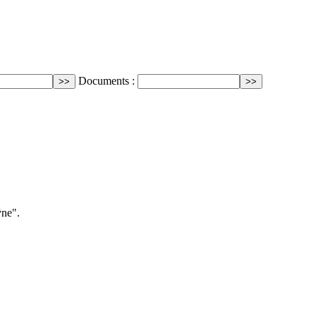
Documents :
ÿne".