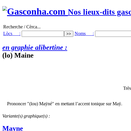
Nos lieux-dits gas
Recherche / Cèrca...
Lòcs :
Noms :
en graphie alibertine :
(lo) Maine
Très
Prononcer "(lou) Maÿné" en mettant l’accent tonique sur Maÿ.
Variante(s) graphique(s) :
Mayne