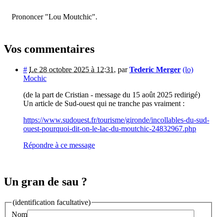
Prononcer "Lou Moutchic".
Vos commentaires
#
Le 28 octobre 2025 à 12:31
,
par
Tederic Merger
(lo)
Mochic
(de la part de Cristian - message du 15 août 2025 redirigé)
Un article de Sud-ouest qui ne tranche pas vraiment :
https://www.sudouest.fr/tourisme/gironde/incollables-du-sud-
ouest-pourquoi-dit-on-le-lac-du-moutchic-24832967.php
Répondre à ce message
Un gran de sau ?
(identification facultative)
Nom