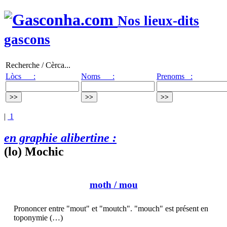
Nos lieux-dits
gascons
Recherche / Cèrca...
Lòcs :
Noms :
Prenoms :
|
1
en graphie alibertine :
(lo) Mochic
moth
/ mou
Prononcer entre "mout" et "moutch". "mouch" est présent en
toponymie (…)