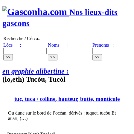
Nos lieux-dits
gascons
Recherche / Cèrca...
Lòcs :
Noms :
Prenoms :
en graphie alibertine :
(lo,eth) Tucòu, Tucòl
tuc, tuca
/ colline, hauteur, butte, monticule
Ou dune sur le bord de l’océan. dérivés : tuquet, tucòu Et
aussi, (…)