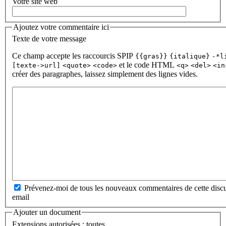
Votre site web
Ajoutez votre commentaire ici
Texte de votre message
Ce champ accepte les raccourcis SPIP
{{gras}}
{italique}
-*l
et le code HTML
[texte->url]
<quote>
<code>
<q>
<del>
<in
créer des paragraphes, laissez simplement des lignes vides.
Prévenez-moi de tous les nouveaux commentaires de cette discu
email
Ajouter un document
Extensions autorisées : toutes