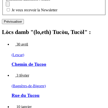
Je veux recevoir la Newsletter
Lòcs damb "(lo,eth) Tucòu, Tucòl" :
30 avril
(Lescar)
Chemin de Tucoo
3 février
(Bagnères-de-Bigorre)
Rue du Tucou
10 janvier