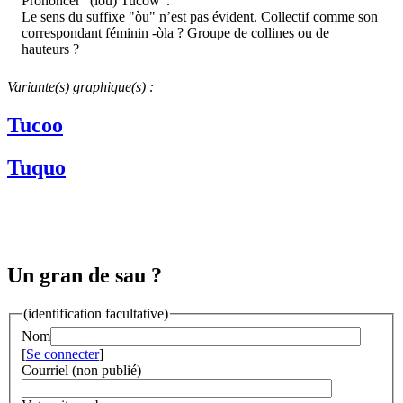
Prononcer "(lou) Tucòw".
Le sens du suffixe "òu" n’est pas évident. Collectif comme son
correspondant féminin -òla ? Groupe de collines ou de
hauteurs ?
Variante(s) graphique(s) :
Tucoo
Tuquo
Un gran de sau ?
(identification facultative)
Nom
[
Se connecter
]
Courriel (non publié)