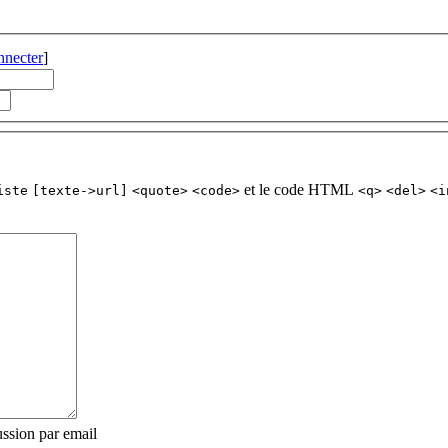
nnecter
]
et le code HTML
iste
[texte->url]
<quote>
<code>
<q>
<del>
<i
ssion par email