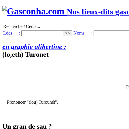
Nos lieux-dits gas
Recherche / Cèrca...
Lòcs :
Noms :
en graphie alibertine :
(lo,eth) Turonet
P
Prononcer "(lou) Turounét".
Un gran de sau ?