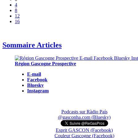
4
8
12
16
Sommaire Articles
Région Gascogne Prospective
E-mail
Facebook
Bluesky
Instagram
Podcasts sur Ràdio País
@gasconha.com (Bluesky)
Esprit GASCON (Facebook)
Couleur Gascogne (Facebook)