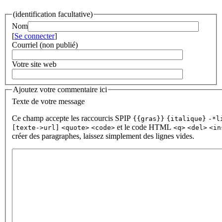
(identification facultative)
Nom
[
Se connecter
]
Courriel (non publié)
Votre site web
Ajoutez votre commentaire ici
Texte de votre message
Ce champ accepte les raccourcis SPIP
{{gras}}
{italique}
-*l
et le code HTML
[texte->url]
<quote>
<code>
<q>
<del>
<in
créer des paragraphes, laissez simplement des lignes vides.