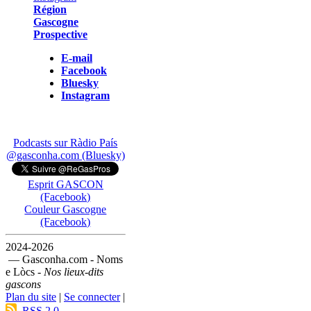
Région
Gascogne
Prospective
E-mail
Facebook
Bluesky
Instagram
Podcasts sur Ràdio País
@gasconha.com (Bluesky)
Esprit GASCON
(Facebook)
Couleur Gascogne
(Facebook)
2024-2026
— Gasconha.com - Noms
e Lòcs -
Nos lieux-dits
gascons
Plan du site
|
Se connecter
|
RSS 2.0