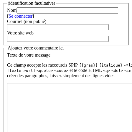
(identification facultative)
Nom
[
Se connecter
]
Courriel (non publié)
Votre site web
Ajoutez votre commentaire ici
Texte de votre message
Ce champ accepte les raccourcis SPIP
{{gras}}
{italique}
-*l
et le code HTML
[texte->url]
<quote>
<code>
<q>
<del>
<in
créer des paragraphes, laissez simplement des lignes vides.