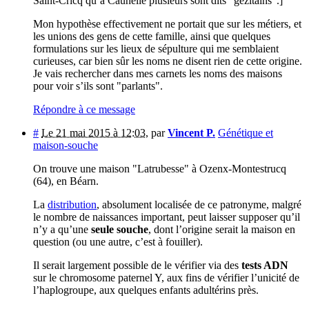
Saint-Cricq qu’à Caunelle plusieurs sont dits "gézitains".]
Mon hypothèse effectivement ne portait que sur les métiers, et
les unions des gens de cette famille, ainsi que quelques
formulations sur les lieux de sépulture qui me semblaient
curieuses, car bien sûr les noms ne disent rien de cette origine.
Je vais rechercher dans mes carnets les noms des maisons
pour voir s’ils sont "parlants".
Répondre à ce message
#
Le 21 mai 2015 à 12:03
,
par
Vincent P.
Génétique et
maison-souche
On trouve une maison "Latrubesse" à Ozenx-Montestrucq
(64), en Béarn.
La
distribution
, absolument localisée de ce patronyme, malgré
le nombre de naissances important, peut laisser supposer qu’il
n’y a qu’une
seule souche
, dont l’origine serait la maison en
question (ou une autre, c’est à fouiller).
Il serait largement possible de le vérifier via des
tests ADN
sur le chromosome paternel Y, aux fins de vérifier l’unicité de
l’haplogroupe, aux quelques enfants adultérins près.