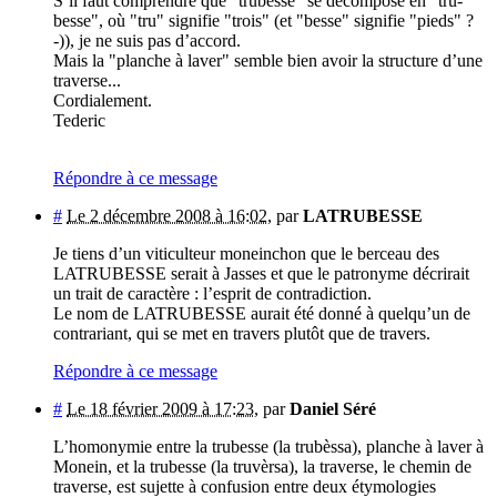
S’il faut comprendre que "trubesse" se décompose en "tru-
besse", où "tru" signifie "trois" (et "besse" signifie "pieds" ?
-)), je ne suis pas d’accord.
Mais la "planche à laver" semble bien avoir la structure d’une
traverse...
Cordialement.
Tederic
Répondre à ce message
#
Le 2 décembre 2008 à 16:02
,
par
LATRUBESSE
Je tiens d’un viticulteur moneinchon que le berceau des
LATRUBESSE serait à Jasses et que le patronyme décrirait
un trait de caractère : l’esprit de contradiction.
Le nom de LATRUBESSE aurait été donné à quelqu’un de
contrariant, qui se met en travers plutôt que de travers.
Répondre à ce message
#
Le 18 février 2009 à 17:23
,
par
Daniel Séré
L’homonymie entre la trubesse (la trubèssa), planche à laver à
Monein, et la trubesse (la truvèrsa), la traverse, le chemin de
traverse, est sujette à confusion entre deux étymologies