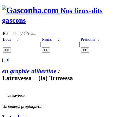
Nos lieux-dits
gascons
Recherche / Cèrca...
Lòcs :
Noms :
Prenoms :
|
10
en graphie alibertine :
Latruvessa + (la) Truvessa
La traverse.
Variante(s) graphique(s) :