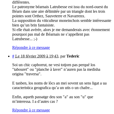
différentes.
Le patronyme béarnais Latrubesse est issu du nord-ouest du
Béarn dans une aire délimitée par un triangle dont les trois
pointes sont Orthez, Sauveterre et Navarrenx.
La supposition du viticulteur moneinchois semble intéressante
bien qu’un brin fantaisiste.
Si elle était avérée, alors je me demanderais avec étonnement
pourquoi pas mal de Béarnais ne s’appellent pas
Latrubesse... ;-)
Répondre à ce message
#
Le 18 février 2009 à 19:43
,
par
Tederic
Soi un chic capborrut, ne vesi totjorn pas perqué los
"tabouret" ou "planche à laver" n’auren pas la medisha
origina "traversa".
E tanben, los noms de lòcs an mei sovent un sens ligat a ua
caracteristica geografica qu’a un utis o un chafre...
Enfin, aqueth passatge deu son "a" au son "u" que
m’interessa. I a d’autes cas ?
Répondre à ce message