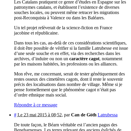
Les Catalans pratiquent ce genre d’études en Espagne sur les
patronymes catalans, et établissent l’existence de diverses
souches locales, ou peuvent même retracer les migrations
post-Reconquista à Valence ou dans les Baléares.
Un tel projet relèverait de la science-fiction en France
jacobine et républicaine.
Dans tous les cas, au-delà de ces considérations scientifiques,
il doit être possible de vérifier si la famille Latrubesse est issue
d’une seule souche et en effet, via des recherches dans les
archives, d’induire ou non un
caractère cagot
, notamment
par les maisons habitées, les professions ou les alliances.
Mon rêve, me concernant, serait de tester génétiquement des
restes osseux des cimetières cagots, dont il reste le souvenir
précis des localisations dans nombre de village. Même si je
pense formellement que le phénomène cagot n’était pas
d’ordre ethnique mais social.
Répondre à ce message
#
Le 23 mai 2015 à 08:52
,
par
Can de Gòth
Latrubessa
De toute façon, le Béarn véritable est l’ancien pagus des
Beneharnenses. Les terres relevant des anciens évêchés de