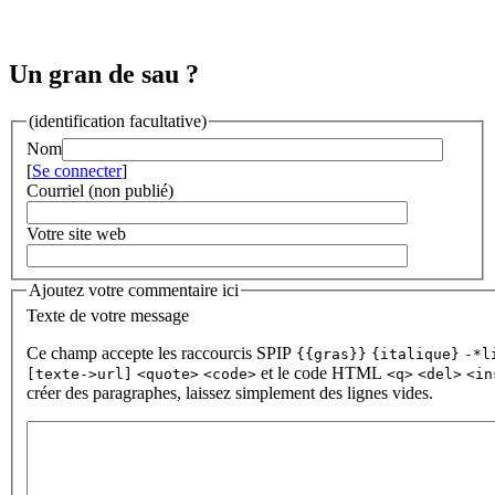
Un gran de sau ?
(identification facultative)
Nom
[
Se connecter
]
Courriel (non publié)
Votre site web
Ajoutez votre commentaire ici
Texte de votre message
Ce champ accepte les raccourcis SPIP
{{gras}}
{italique}
-*l
et le code HTML
[texte->url]
<quote>
<code>
<q>
<del>
<in
créer des paragraphes, laissez simplement des lignes vides.