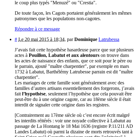
le coup plus typés "Menuzé" ou "Crestia".
De toute façon, les Cagots portaient généralement les mêmes
patronymes que les populations non-cagotes.
Répondre à ce message
#
Le 20 mai 2015 à 18:34
,
par
Dominique
Latrubessa
J’avais fait cette hypothèse hasardeuse parce que sur plusieurs
actes à
Pouillon, Labatut et aux alentours
on trouve dans
les actes de naissance des enfants, que ce soit pour le père ou
le parrain, ajouté "maître charpentier", par exemple en mars
1732 à Labatut, Barthélémy Latrubesse parrain est dit "maître
charpentier".
Les mariages de cette famille sont généralement avec des
familles d’autres artisans essentiellement des forgerons, j’avais
fait
l’hypothèse
, seulement l’hypothèse que cela pouvait être
peut-être du à une origine cagote, car au 18ème siècle il était
interdit de signaler cette origine dans les registres.
[Contrairement au 17ème siècle où c’est encore écrit malgré
les interdits réitérés : voir une noyade collective à Labatut au
passage de La Hontang le 18 Mai 1636 (registre P.11/211 AD
Landes Labatut) où parmi la dizaine de morts retrouvés tant à