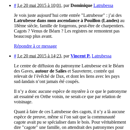
#
Le 20 mai 2015 à 10:01
,
par
Dominique
Latrubessa
Je vois juste aujourd’hui cette entrée "Latrubesse" : j’ai des
Latrubesse dans mon ascendance à Pouillon (Landes)
au
18ème siècle, famille de forgerons, peut-être de charpentiers.
Cagots ? Venus de Béarn ? Les registres ne remontent pas
beaucoup plus avant.
Répondre à ce message
#
Le 20 mai 2015 à 14:23
,
par
Vincent P.
Latrubessa
Le centre de diffusion du patronyme Latrubesse est le Béarn
des Gaves,
autour de Salies
et Sauveterre, contrée qui
relevait de l’évêché de Dax, et dont les liens avec les pays
sud-landais n’ont jamais été coupés.
Il n’y a donc aucune espèce de mystère à ce que le patronyme
ait essaimé en Orthe voisin, ne serait-ce que par relation de
voisinage.
Quant à faire de ces Latrubesse des cagots, il n’y a là aucune
espèce de preuve, même si l’on sait que la communauté
cagote avait pu se spécialiser dans le bois. Pour véritablement
dire "cagote" une famille, on attendrait des patronymes pour