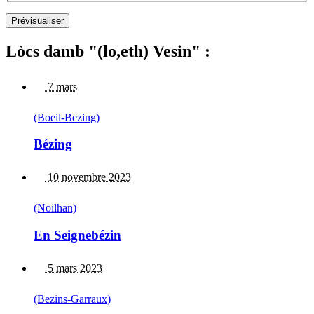
Lòcs damb "(lo,eth) Vesin" :
7 mars
(Boeil-Bezing)
Bézing
10 novembre 2023
(Noilhan)
En Seignebézin
5 mars 2023
(Bezins-Garraux)