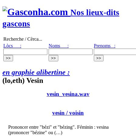
Nos lieux-dits
gascons
Recherche / Cèrca...
Lòcs :
Noms :
Prenoms :
en graphie alibertine :
(lo,eth) Vesin
vesin_vesina.wav
vesin
/ voisin
Prononcer entre "bézi" et "bézing". Féminin : vesina
(prononcer "bézine" ou (…)