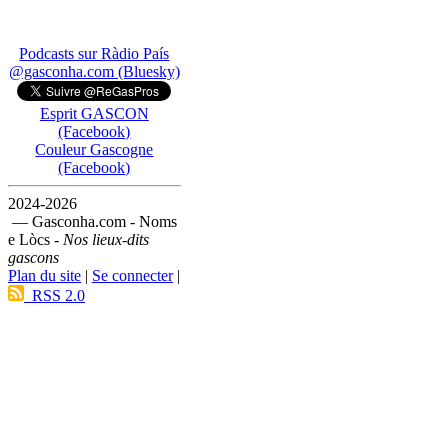
Podcasts sur Ràdio País
@gasconha.com (Bluesky)
Esprit GASCON
(Facebook)
Couleur Gascogne
(Facebook)
2024-2026
— Gasconha.com - Noms
e Lòcs -
Nos lieux-dits
gascons
Plan du site
|
Se connecter
|
RSS 2.0