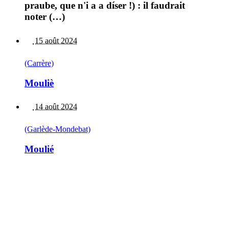
praube, que n'i a a díser !) : il faudrait
noter (…)
15 août 2024
(Carrère)
Mouliè
14 août 2024
(Garlède-Mondebat)
Moulié