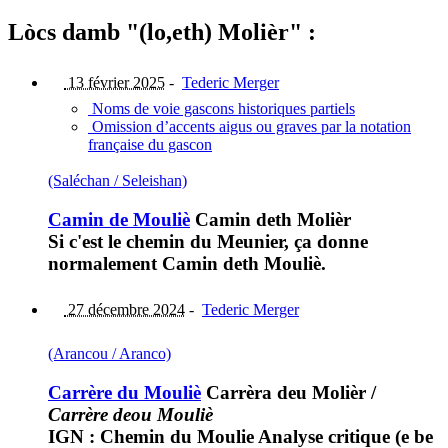
Lòcs damb "(lo,eth) Molièr" :
13 février 2025
-
Tederic Merger
Noms de voie gascons historiques partiels
Omission d’accents aigus ou graves par la notation
française du gascon
(Saléchan / Seleishan)
Camin de Mouliè
Camin deth Molièr
Si c'est le chemin du Meunier, ça donne
normalement Camin deth Mouliè.
27 décembre 2024
-
Tederic Merger
(Arancou / Aranco)
Carrère du Mouliè
Carrèra deu Molièr
/
Carrère deou Mouliè
IGN : Chemin du Moulie Analyse critique (e be