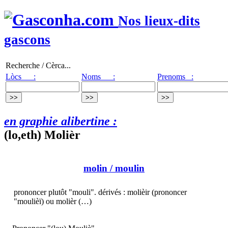
Nos lieux-dits
gascons
Recherche / Cèrca...
Lòcs :
Noms :
Prenoms :
en graphie alibertine :
(lo,eth) Molièr
molin
/ moulin
prononcer plutôt "mouli". dérivés : molièir (prononcer
"moulièï) ou molièr (…)