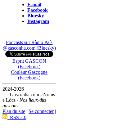
E-mail
Facebook
Bluesky
Instagram
Podcasts sur Ràdio País
@gasconha.com (Bluesky)
Esprit GASCON
(Facebook)
Couleur Gascogne
(Facebook)
2024-2026
— Gasconha.com - Noms
e Lòcs -
Nos lieux-dits
gascons
Plan du site
|
Se connecter
|
RSS 2.0