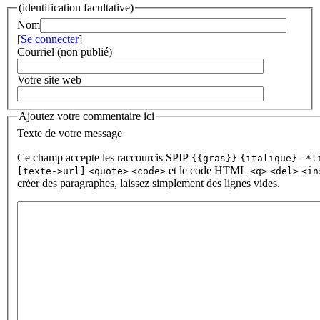
(identification facultative)
Nom
[
Se connecter
]
Courriel (non publié)
Votre site web
Ajoutez votre commentaire ici
Texte de votre message
Ce champ accepte les raccourcis SPIP
{{gras}}
{italique}
-*l
et le code HTML
[texte->url]
<quote>
<code>
<q>
<del>
<in
créer des paragraphes, laissez simplement des lignes vides.