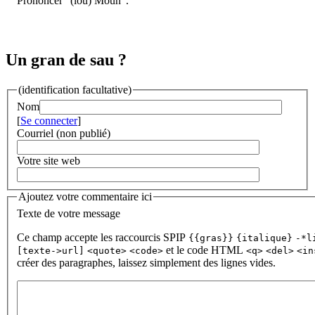
Prononcer "(lou) Moun".
Un gran de sau ?
(identification facultative)
Nom
[
Se connecter
]
Courriel (non publié)
Votre site web
Ajoutez votre commentaire ici
Texte de votre message
Ce champ accepte les raccourcis SPIP
{{gras}}
{italique}
-*l
et le code HTML
[texte->url]
<quote>
<code>
<q>
<del>
<in
créer des paragraphes, laissez simplement des lignes vides.