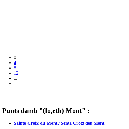
0
4
8
12
...
Punts damb "(lo,eth) Mont" :
Sainte-Croix-du-Mont / Senta Crotz deu Mont