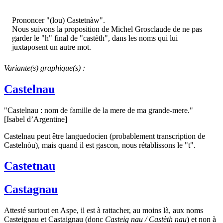
Prononcer "(lou) Castetnàw".
Nous suivons la proposition de Michel Grosclaude de ne pas
garder le "h" final de "castèth", dans les noms qui lui
juxtaposent un autre mot.
Variante(s) graphique(s) :
Castelnau
"Castelnau : nom de famille de la mere de ma grande-mere."
[Isabel d’Argentine]
Castelnau peut être languedocien (probablement transcription de
Castelnòu), mais quand il est gascon, nous rétablissons le "t".
Castetnau
Castagnau
Attesté surtout en Aspe, il est à rattacher, au moins là, aux noms
Casteignau et Castaignau (donc
Casteig nau / Castèth nau
) et non à