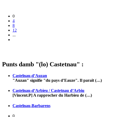
0
4
8
12
...
Punts damb "(lo) Castetnau" :
Castelnau-d’Auzan
"Auzan" signifie "du pays d’Eauze". Il parait (…)
Castelnau-d’Arbieu / Castetnau d’Arbiu
[Vincent.P] A rapprocher du Harbieu de (…)
Castelnau-Barbarens
0