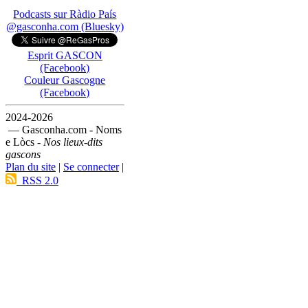
Podcasts sur Ràdio País
@gasconha.com (Bluesky)
Esprit GASCON
(Facebook)
Couleur Gascogne
(Facebook)
2024-2026
— Gasconha.com - Noms
e Lòcs -
Nos lieux-dits
gascons
Plan du site
|
Se connecter
|
RSS 2.0