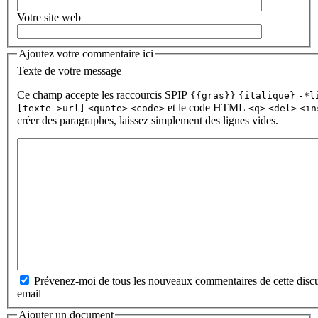
Votre site web
Ajoutez votre commentaire ici
Texte de votre message
Ce champ accepte les raccourcis SPIP
{{gras}}
{italique}
-*l
et le code HTML
[texte->url]
<quote>
<code>
<q>
<del>
<in
créer des paragraphes, laissez simplement des lignes vides.
Prévenez-moi de tous les nouveaux commentaires de cette discu
email
Ajouter un document