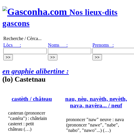
Nos lieux-dits
gascons
Recherche / Cèrca...
Lòcs :
Noms :
Prenoms :
en graphie alibertine :
(lo) Castetnau
castèth
/ château
nau, nèu, navèth, nevèth,
nava, navèra...
/ neuf
casteran (prononcer
"castéra") : châtelain
prononcer "naw" neuve : nava
casteret : petit
(prononcer "nawe", "nabe",
château (…)
"nabo", "nawo"...) (…)