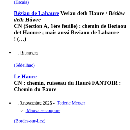
(Escala)
Béziau de Lahaure
Vesiau deth Haure
/
Béziàw
deth Hàwre
CN (Section A, 1ère feuille) : chemin de Beziaou
det Haoure ; mais aussi Beziaou de Lahaure
! (…)
16 janvier
(Sédeilhac)
Le Haure
CN : chemin, ruisseau du Hauré FANTOIR :
Chemin du Faure
9 novembre 2025
-
Tederic Merger
Mauvaise coupure
(Bordes-sur-Lez)