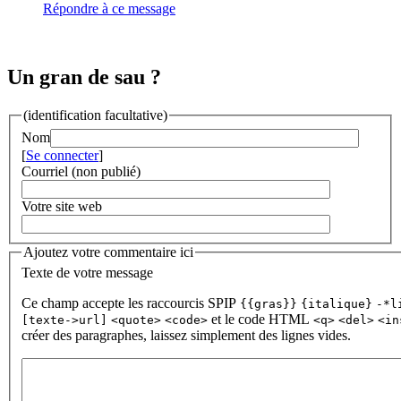
Répondre à ce message
Un gran de sau ?
(identification facultative)
Nom
[
Se connecter
]
Courriel (non publié)
Votre site web
Ajoutez votre commentaire ici
Texte de votre message
Ce champ accepte les raccourcis SPIP
{{gras}}
{italique}
-*l
et le code HTML
[texte->url]
<quote>
<code>
<q>
<del>
<in
créer des paragraphes, laissez simplement des lignes vides.