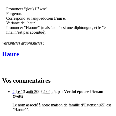
Prononcer "(lou) Hàwre".
Forgeron.
Correspond au languedocien
Faure
.
Variante de "haur".
Prononcer "Haouré" (mais "aou" est une diphtongue, et le "é"
final n’est pas accentué).
Variante(s) graphique(s) :
Haure
Vos commentaires
#
Le 13 août 2007 à 05:25
,
par
Verdot épouse Pierson
Yvette
Le nom associé à notre maison de famille d’Estensan(65) est
"Haouré".