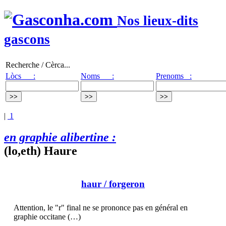
Nos lieux-dits
gascons
Recherche / Cèrca...
Lòcs :
Noms :
Prenoms :
|
1
en graphie alibertine :
(lo,eth) Haure
haur
/ forgeron
Attention, le "r" final ne se prononce pas en général en
graphie occitane (…)