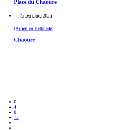
Place du Chaoure
7 novembre 2025
(Arrien-en-Bethmale)
Chaoure
0
4
8
12
...