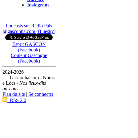
Instagram
Podcasts sur Ràdio País
@gasconha.com (Bluesky)
Esprit GASCON
(Facebook)
Couleur Gascogne
(Facebook)
2024-2026
— Gasconha.com - Noms
e Lòcs -
Nos lieux-dits
gascons
Plan du site
|
Se connecter
|
RSS 2.0