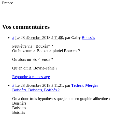
France
Vos commentaires
#
Le 28 décembre 2018 à 11:00
,
par
Gaby
Boussès
Peut-être via ’’Bouxès’’ ?
Ou buxetum > Bouxet > pluriel Bouxets ?
Ou alors un -és < -ensis ?
Qu’en dit B. Boyrie-Fénié ?
Répondre à ce message
#
Le 28 décembre 2018 à 11:21
,
par
Tederic Merger
Boishèrs, Boishets, Boishés ?
On a donc trois hypothèses que je note en graphie alibertine :
Boishèrs
Boishets
Boishés