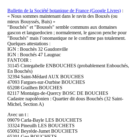
Bulletin de la Société botanique de France (Google Livres)
:
« Nous sommes maintenant dans le ravin des Bouxés (ou
mieux Bouyssés, Buis) »
"Bouchés" et "Boussés" semble communs aux domaines
gascon et languedocien ; normalement, le gascon penche pour
"Bouchés" mais l’onomastique ne le confirme pas totalement.
Quelques attestations :
IGN : Bouchès 32 Gaudonville
IGN : Bouchés 47 Laugnac
FANTOIR :
31145 Cintegabelle ENBOUCHES (probablement Enbouchés,
En Bouchés)
32394 Saint-Médard AUX BOUCHES
47093 Fargues-sur-Ourbise BOUCHES
65208 Grailhen BOUCHES
82117 Montaigu-de-Quercy BOSC DE BOUCHES
Cadastre napoléonien : Quartier dit dous Bouchés (32 Saint-
Michel, Section A)
Avec un t :
09079 Carla-Bayle LES BOUCHETS
33324 Pineuilh LES BOUCHETS
65092 Beyrède-Jumet BOUCHETS
65201 Geu BOUCHETS