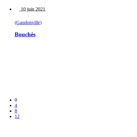
10 juin 2021
(Gaudonville)
Bouchès
0
4
8
12