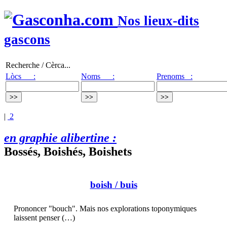
Nos lieux-dits
gascons
Recherche / Cèrca...
Lòcs :
Noms :
Prenoms :
|
2
en graphie alibertine :
Bossés, Boishés, Boishets
boish
/ buis
Prononcer "bouch". Mais nos explorations toponymiques
laissent penser (…)