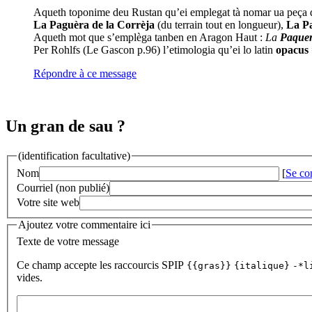
Aqueth toponime deu Rustan qu’ei emplegat tà nomar ua peça de
La Paguèra de la Corrèja
(du terrain tout en longueur),
La Pa
Aqueth mot que s’emplèga tanben en Aragon Haut :
La
Paque
Per Rohlfs (Le Gascon p.96) l’etimologia qu’ei lo latin
opacus
Répondre à ce message
Un gran de sau ?
(identification facultative)
Nom
[
Se co
Courriel (non publié)
Votre site web
Ajoutez votre commentaire ici
Texte de votre message
Ce champ accepte les raccourcis SPIP
{{gras}}
{italique}
-*l
vides.