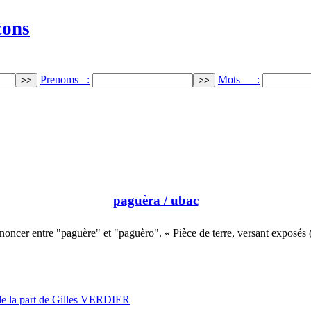
cons
Prenoms :
Mots :
paguèra
/ ubac
noncer entre "paguère" et "paguèro". « Pièce de terre, versant exposés
de la part de Gilles VERDIER