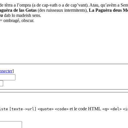
 tèrra a l’ompra (a de cap-vath o a de cap’vant). Atau, qu’avèm a Se
guèra de las Gotas
(des ruisseaux intermitents),
La Paguèra deus M
ra
dab lo madeish sens.
= ombragé, obscur.
nnecter
]
et le code HTML
iste
[texte->url]
<quote>
<code>
<q>
<del>
<i