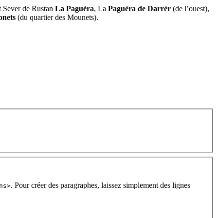
nt Sever de Rustan
La Paguèra
, La
Paguèra de Darrèr
(de l’ouest),
onets
(du quartier des Mounets).
. Pour créer des paragraphes, laissez simplement des lignes
ns>