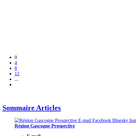
0
4
8
12
...
Sommaire Articles
Région Gascogne Prospective