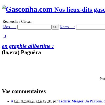
Nos lieux-dits gas
Recherche / Cèrca...
Lòcs :
Noms :
|
1
en graphie alibertine :
(la,era) Paguèra
Pro
Vos commentaires
#
Le 18 mars 2022 à 19:30
,
par
Tederic Merger
Ua Paguèra, 