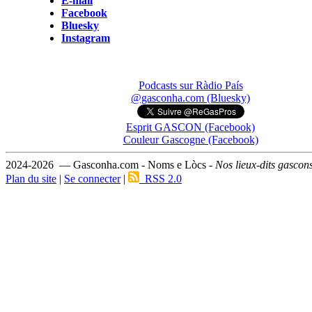
E-mail
Facebook
Bluesky
Instagram
Podcasts sur Ràdio País
@gasconha.com (Bluesky)
Esprit GASCON (Facebook)
Couleur Gascogne (Facebook)
2024-2026 — Gasconha.com - Noms e Lòcs -
Nos lieux-dits gascon
Plan du site
|
Se connecter
|
RSS 2.0