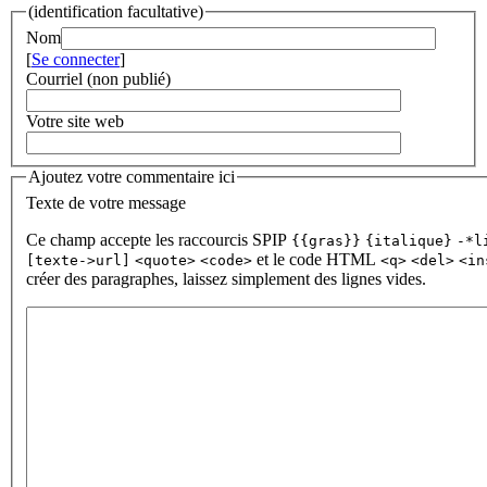
(identification facultative)
Nom
[
Se connecter
]
Courriel (non publié)
Votre site web
Ajoutez votre commentaire ici
Texte de votre message
Ce champ accepte les raccourcis SPIP
{{gras}}
{italique}
-*l
et le code HTML
[texte->url]
<quote>
<code>
<q>
<del>
<in
créer des paragraphes, laissez simplement des lignes vides.