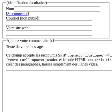
(identification facultative)
Nom
[
Se connecter
]
Courriel (non publié)
Votre site web
Ajoutez votre commentaire ici
Texte de votre message
Ce champ accepte les raccourcis SPIP
{{gras}}
{italique}
-*l
et le code HTML
[texte->url]
<quote>
<code>
<q>
<del>
<in
créer des paragraphes, laissez simplement des lignes vides.