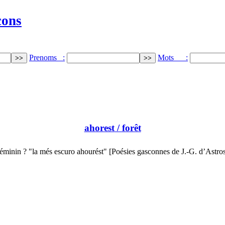
cons
Prenoms :
Mots :
ahorest
/ forêt
éminin ? "la més escuro ahourést" [Poésies gasconnes de J.-G. d’Astro