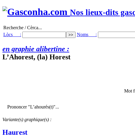
Nos lieux-dits gas
Recherche / Cèrca...
Lòcs :
Noms :
en graphie alibertine :
L’Ahorest, (la) Horest
Mot f
Prononcer "L’ahourés(t)"...
Variante(s) graphique(s) :
Haurest