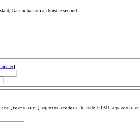
nstant, Gasconha.com a choisi le second.
nnecter
]
et le code HTML
iste
[texte->url]
<quote>
<code>
<q>
<del>
<i