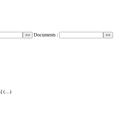
Documents :
s] (…)