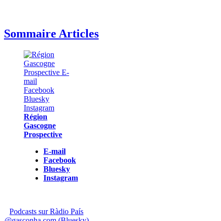
Sommaire Articles
Région
Gascogne
Prospective
E-mail
Facebook
Bluesky
Instagram
Podcasts sur Ràdio País
@gasconha.com (Bluesky)