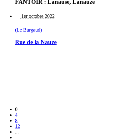
FANTOIR : Lanause, Lanauze
1er octobre 2022
(Le Burgaud)
Rue de la Nauze
0
4
8
12
...