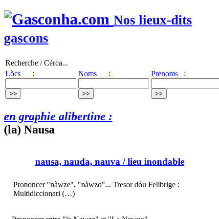
Nos lieux-dits
gascons
Recherche / Cèrca...
Lòcs :
Noms :
Prenoms :
en graphie alibertine :
(la) Nausa
nausa, nauda, nauva
/ lieu inondable
Prononcer "nàwze", "nàwzo"... Tresor dóu Felibrige :
Multidiccionari (…)