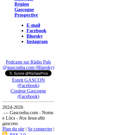
Région
Gascogne
Prospective
E-mail
Facebook
Bluesky
Instagram
Podcasts sur Ràdio País
@gasconha.com (Bluesky)
Esprit GASCON
(Facebook)
Couleur Gascogne
(Facebook)
2024-2026
— Gasconha.com - Noms
e Lòcs -
Nos lieux-dits
gascons
Plan du site
|
Se connecter
|
RSS 2.0