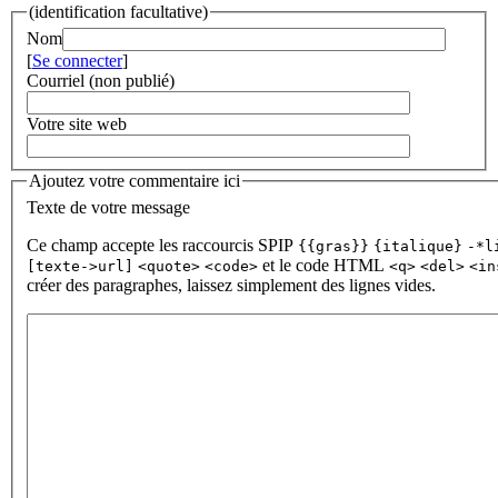
(identification facultative)
Nom
[
Se connecter
]
Courriel (non publié)
Votre site web
Ajoutez votre commentaire ici
Texte de votre message
Ce champ accepte les raccourcis SPIP
{{gras}}
{italique}
-*l
et le code HTML
[texte->url]
<quote>
<code>
<q>
<del>
<in
créer des paragraphes, laissez simplement des lignes vides.