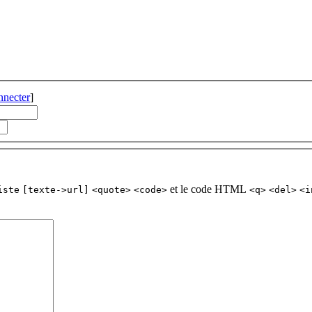
nnecter
]
et le code HTML
iste
[texte->url]
<quote>
<code>
<q>
<del>
<i