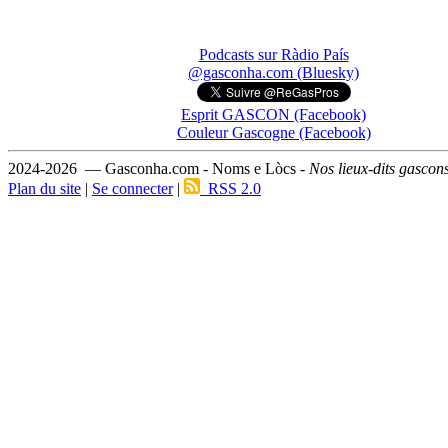
Podcasts sur Ràdio País
@gasconha.com (Bluesky)
Esprit GASCON (Facebook)
Couleur Gascogne (Facebook)
2024-2026 — Gasconha.com - Noms e Lòcs -
Nos lieux-dits gascon
Plan du site
|
Se connecter
|
RSS 2.0