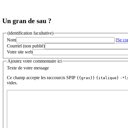
Un gran de sau ?
(identification facultative)
Nom
[
Se co
Courriel (non publié)
Votre site web
Ajoutez votre commentaire ici
Texte de votre message
Ce champ accepte les raccourcis SPIP
{{gras}}
{italique}
-*l
vides.