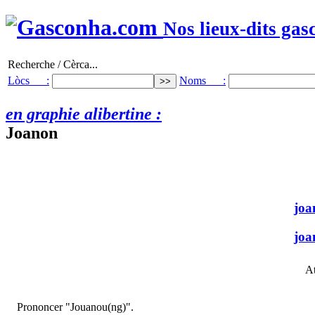
Nos lieux-dits gas
Recherche / Cèrca...
Lòcs :
Noms :
en graphie alibertine :
Joanon
joa
joa
At
Prononcer "Jouanou(ng)".