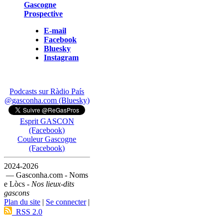
Gascogne
Prospective
E-mail
Facebook
Bluesky
Instagram
Podcasts sur Ràdio País
@gasconha.com (Bluesky)
Esprit GASCON
(Facebook)
Couleur Gascogne
(Facebook)
2024-2026
— Gasconha.com - Noms
e Lòcs -
Nos lieux-dits
gascons
Plan du site
|
Se connecter
|
RSS 2.0