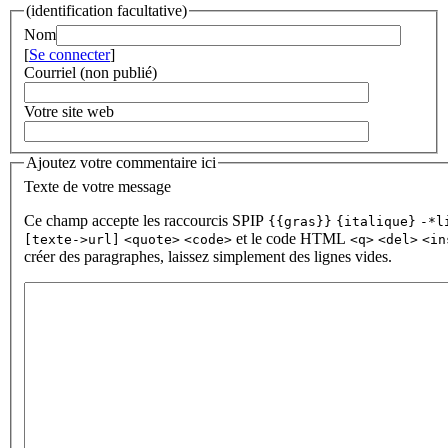
(identification facultative)
Nom
[
Se connecter
]
Courriel (non publié)
Votre site web
Ajoutez votre commentaire ici
Texte de votre message
Ce champ accepte les raccourcis SPIP
{{gras}}
{italique}
-*l
et le code HTML
[texte->url]
<quote>
<code>
<q>
<del>
<in
créer des paragraphes, laissez simplement des lignes vides.