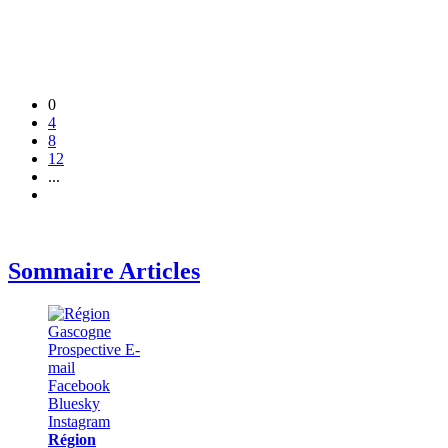
0
4
8
12
...
Sommaire Articles
Région