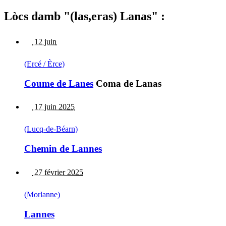
Lòcs damb "(las,eras) Lanas" :
12 juin
(Ercé / Èrce)
Coume de Lanes
Coma de Lanas
17 juin 2025
(Lucq-de-Béarn)
Chemin de Lannes
27 février 2025
(Morlanne)
Lannes