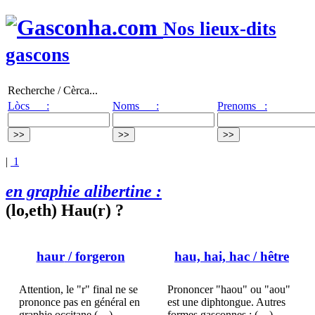
Nos lieux-dits
gascons
Recherche / Cèrca...
Lòcs :
Noms :
Prenoms :
|
1
en graphie alibertine :
(lo,eth) Hau(r) ?
haur
/ forgeron
hau, hai, hac
/ hêtre
Attention, le "r" final ne se
Prononcer "haou" ou "aou"
prononce pas en général en
est une diphtongue. Autres
graphie occitane (…)
formes gasconnes : (…)