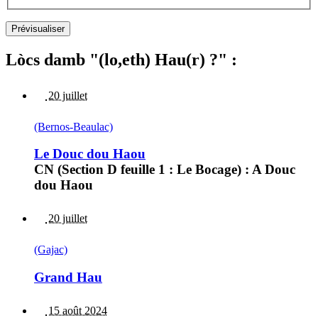
Lòcs damb "(lo,eth) Hau(r) ?" :
20 juillet
(Bernos-Beaulac)
Le Douc dou Haou
CN (Section D feuille 1 : Le Bocage) : A Douc
dou Haou
20 juillet
(Gajac)
Grand Hau
15 août 2024