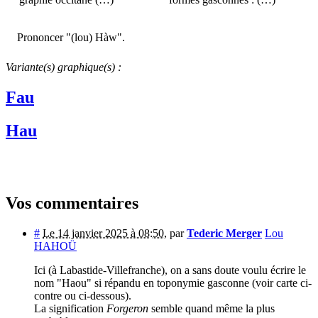
Prononcer "(lou) Hàw".
Variante(s) graphique(s) :
Fau
Hau
Vos commentaires
#
Le 14 janvier 2025 à 08:50
,
par
Tederic Merger
Lou
HAHOÜ
Ici (à Labastide-Villefranche), on a sans doute voulu écrire le
nom "Haou" si répandu en toponymie gasconne (voir carte ci-
contre ou ci-dessous).
La signification
Forgeron
semble quand même la plus