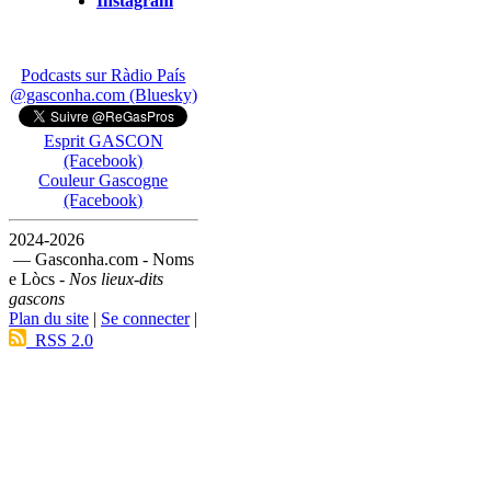
Instagram
Podcasts sur Ràdio País
@gasconha.com (Bluesky)
Esprit GASCON
(Facebook)
Couleur Gascogne
(Facebook)
2024-2026
— Gasconha.com - Noms
e Lòcs -
Nos lieux-dits
gascons
Plan du site
|
Se connecter
|
RSS 2.0