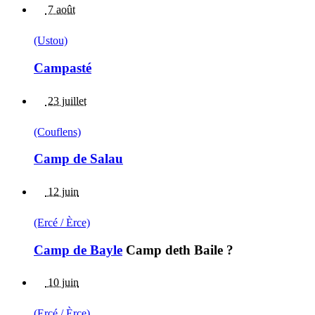
7 août
(Ustou)
Campasté
23 juillet
(Couflens)
Camp de Salau
12 juin
(Ercé / Èrce)
Camp de Bayle
Camp deth Baile ?
10 juin
(Ercé / Èrce)