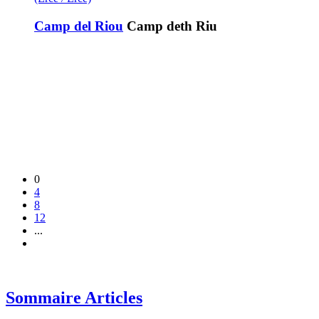
Camp del Riou
Camp deth Riu
0
4
8
12
...
Sommaire Articles