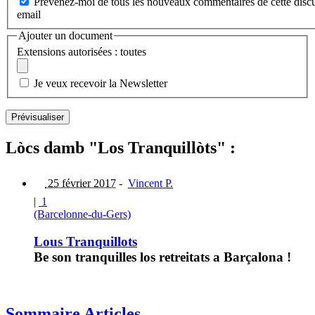
Prévenez-moi de tous les nouveaux commentaires de cette discu
email
Ajouter un document
Extensions autorisées : toutes
Je veux recevoir la Newsletter
Lòcs damb "Los Tranquillòts" :
25 février 2017
-
Vincent P.
|
1
(Barcelonne-du-Gers)
Lous Tranquillots
Be son tranquilles los retreitats a Barçalona !
Sommaire Articles