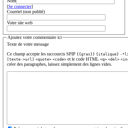
Nom
[
Se connecter
]
Courriel (non publié)
Votre site web
Ajoutez votre commentaire ici
Texte de votre message
Ce champ accepte les raccourcis SPIP
{{gras}}
{italique}
-*l
et le code HTML
[texte->url]
<quote>
<code>
<q>
<del>
<in
créer des paragraphes, laissez simplement des lignes vides.