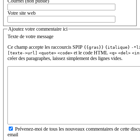
Courriel (non publié)
Votre site web
Ajoutez votre commentaire ici
Texte de votre message
Ce champ accepte les raccourcis SPIP
{{gras}}
{italique}
-*l
et le code HTML
[texte->url]
<quote>
<code>
<q>
<del>
<in
créer des paragraphes, laissez simplement des lignes vides.
Prévenez-moi de tous les nouveaux commentaires de cette discu
email