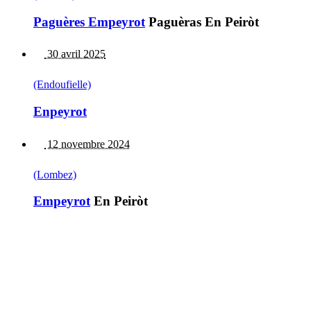
Paguères Empeyrot
Paguèras En Peiròt
30 avril 2025
(Endoufielle)
Enpeyrot
12 novembre 2024
(Lombez)
Empeyrot
En Peiròt