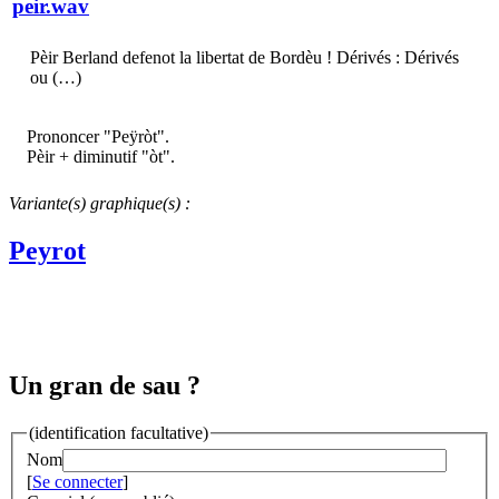
peir.wav
Pèir Berland defenot la libertat de Bordèu ! Dérivés : Dérivés
ou (…)
Prononcer "Peÿròt".
Pèir + diminutif "òt".
Variante(s) graphique(s) :
Peyrot
Un gran de sau ?
(identification facultative)
Nom
[
Se connecter
]