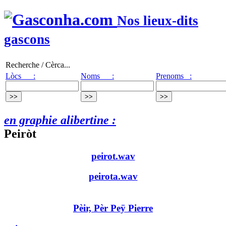
Nos lieux-dits
gascons
Recherche / Cèrca...
Lòcs :
Noms :
Prenoms :
en graphie alibertine :
Peiròt
peirot.wav
peirota.wav
Pèir, Pèr Peÿ Pierre