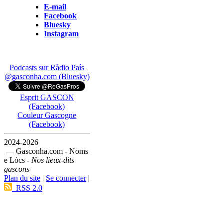
E-mail
Facebook
Bluesky
Instagram
Podcasts sur Ràdio País
@gasconha.com (Bluesky)
Esprit GASCON
(Facebook)
Couleur Gascogne
(Facebook)
2024-2026
— Gasconha.com - Noms
e Lòcs -
Nos lieux-dits
gascons
Plan du site
|
Se connecter
|
RSS 2.0