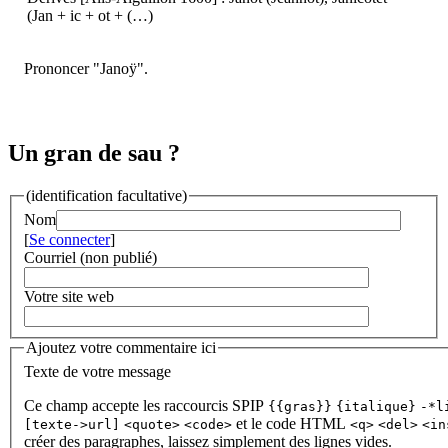
(Jan + ic + ot + (…)
Prononcer "Janoÿ".
Un gran de sau ?
(identification facultative)
Nom
[
Se connecter
]
Courriel (non publié)
Votre site web
Ajoutez votre commentaire ici
Texte de votre message
Ce champ accepte les raccourcis SPIP
{{gras}}
{italique}
-*l
et le code HTML
[texte->url]
<quote>
<code>
<q>
<del>
<in
créer des paragraphes, laissez simplement des lignes vides.