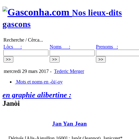
Nos lieux-dits
gascons
Recherche / Cèrca...
Lòcs :
Noms :
Prenoms :
mercredi 29 mars 2017
-
Tederic Merger
Mots et noms en -òi/-oy
en graphie alibertine :
Janòi
Jan Yan Jean
Dérivés [Alis-Aiguillon 1600] : Janòt (Jeannot), Janicotet*