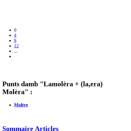
0
4
8
12
...
Punts damb "Lamolèra + (la,era)
Molèra" :
Molère
Sommaire Articles