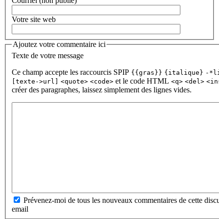
Courriel (non publié)
Votre site web
Ajoutez votre commentaire ici
Texte de votre message
Ce champ accepte les raccourcis SPIP
{{gras}}
{italique}
-*l
et le code HTML
[texte->url]
<quote>
<code>
<q>
<del>
<in
créer des paragraphes, laissez simplement des lignes vides.
Prévenez-moi de tous les nouveaux commentaires de cette discu
email