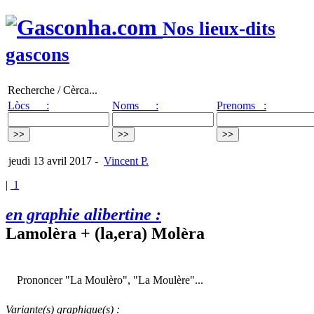
Nos lieux-dits
gascons
Recherche / Cèrca...
Lòcs :
Noms :
Prenoms :
jeudi 13 avril 2017
-
Vincent P.
|
1
en graphie alibertine :
Lamolèra + (la,era) Molèra
Prononcer "La Moulèro", "La Moulère"...
Variante(s) graphique(s) :