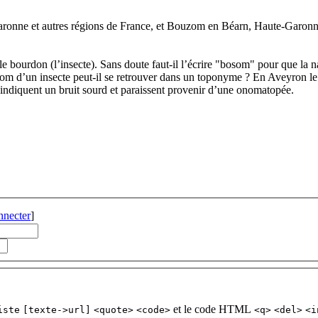
onne et autres régions de France, et Bouzom en Béarn, Haute-Garonne
 bourdon (l’insecte). Sans doute faut-il l’écrire "bosom" pour que la 
om d’un insecte peut-il se retrouver dans un toponyme ? En Aveyron le
 indiquent un bruit sourd et paraissent provenir d’une onomatopée.
nnecter
]
et le code HTML
iste
[texte->url]
<quote>
<code>
<q>
<del>
<i