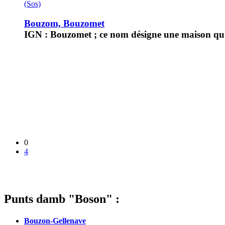
(Sos)
Bouzom, Bouzomet
IGN : Bouzomet ; ce nom désigne une maison qu'
0
4
Punts damb "Boson" :
Bouzon-Gellenave