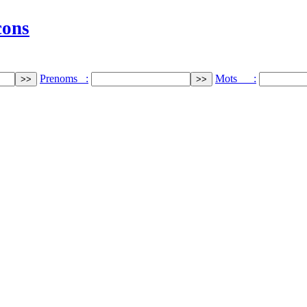
cons
Prenoms :
Mots :