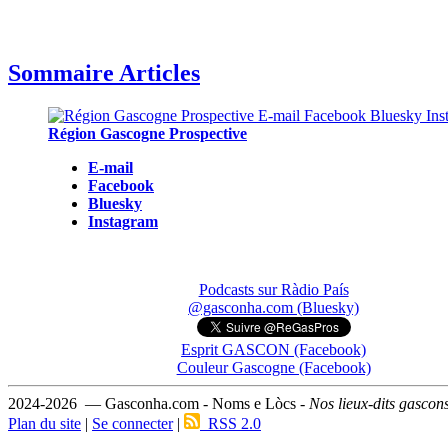
Sommaire Articles
Région Gascogne Prospective
E-mail
Facebook
Bluesky
Instagram
Podcasts sur Ràdio País
@gasconha.com (Bluesky)
Esprit GASCON (Facebook)
Couleur Gascogne (Facebook)
2024-2026 — Gasconha.com - Noms e Lòcs -
Nos lieux-dits gascon
Plan du site
|
Se connecter
|
RSS 2.0