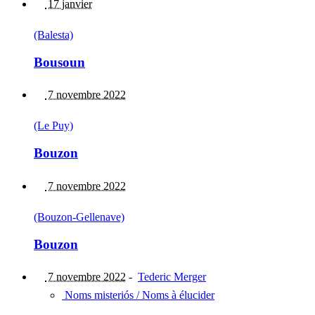
17 janvier
(Balesta)
Bousoun
7 novembre 2022
(Le Puy)
Bouzon
7 novembre 2022
(Bouzon-Gellenave)
Bouzon
7 novembre 2022
-
Tederic Merger
Noms misteriós / Noms à élucider