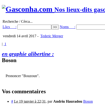
Nos lieux-dits gas
Recherche / Cèrca...
Lòcs :
Noms :
vendredi 14 avril 2017
-
Tederic Merger
|
1
en graphie alibertine :
Boson
Prononcer "Bouzoun".
Vos commentaires
#
Le 19 janvier à 22:31
,
par
Andriu Hauradou
Boson