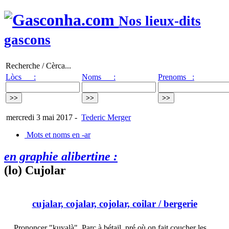
Nos lieux-dits
gascons
Recherche / Cèrca...
Lòcs :
Noms :
Prenoms :
mercredi 3 mai 2017
-
Tederic Merger
Mots et noms en -ar
en graphie alibertine :
(lo) Cujolar
cujalar, cojalar, cojolar, coilar
/ bergerie
Prononcer "kuyalà". Parc à bétail, pré où on fait coucher les