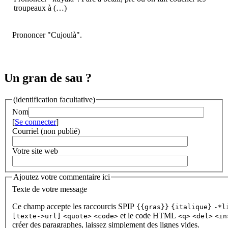
troupeaux à (…)
Prononcer "Cujoulà".
Un gran de sau ?
(identification facultative)
Nom
[
Se connecter
]
Courriel (non publié)
Votre site web
Ajoutez votre commentaire ici
Texte de votre message
Ce champ accepte les raccourcis SPIP
{{gras}}
{italique}
-*l
et le code HTML
[texte->url]
<quote>
<code>
<q>
<del>
<in
créer des paragraphes, laissez simplement des lignes vides.