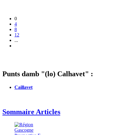
0
4
8
12
...
Punts damb "(lo) Calhavet" :
Caillavet
Sommaire Articles