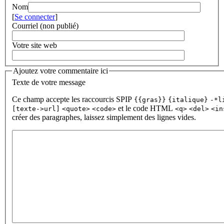
Nom
[
Se connecter
]
Courriel (non publié)
Votre site web
Ajoutez votre commentaire ici
Texte de votre message
Ce champ accepte les raccourcis SPIP
{{gras}}
{italique}
-*l
et le code HTML
[texte->url]
<quote>
<code>
<q>
<del>
<in
créer des paragraphes, laissez simplement des lignes vides.