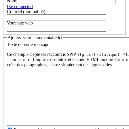
Nom
[
Se connecter
]
Courriel (non publié)
Votre site web
Ajoutez votre commentaire ici
Texte de votre message
Ce champ accepte les raccourcis SPIP
{{gras}}
{italique}
-*l
et le code HTML
[texte->url]
<quote>
<code>
<q>
<del>
<in
créer des paragraphes, laissez simplement des lignes vides.