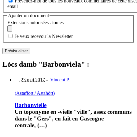
Prévenez-moi de tous les nouveaux commentaires de cette discu
email
Ajouter un document
Extensions autorisées : toutes
Je veux recevoir la Newsletter
Lòcs damb "Barbonviela" :
23 mai 2017
-
Vincent P.
(Astaffort / Astahòrt)
Barbonvielle
Un toponyme en -vielle "ville", assez communs
dans le "Gers", en fait en Gascogne
centrale, (…)