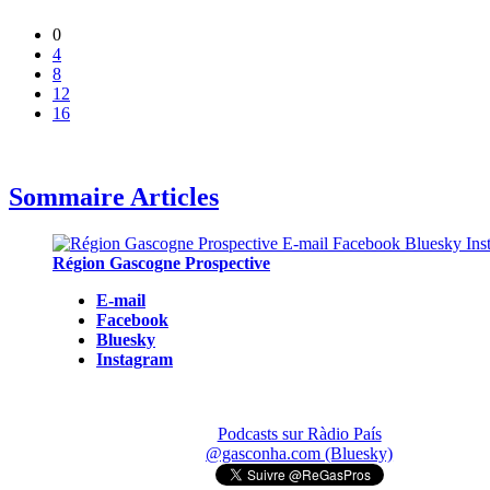
0
4
8
12
16
Sommaire Articles
Région Gascogne Prospective
E-mail
Facebook
Bluesky
Instagram
Podcasts sur Ràdio País
@gasconha.com (Bluesky)