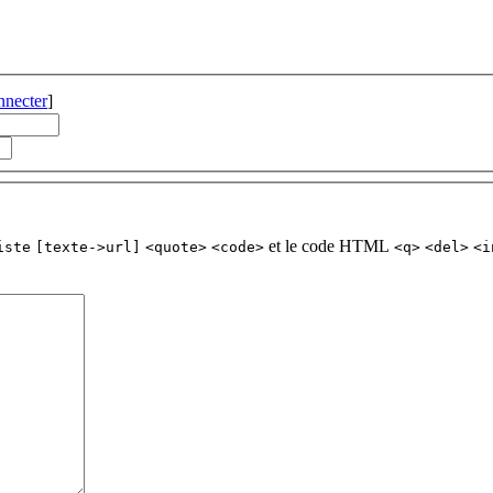
nnecter
]
et le code HTML
iste
[texte->url]
<quote>
<code>
<q>
<del>
<i