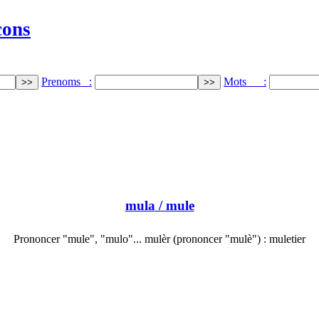
cons
Prenoms :
Mots :
mula
/ mule
Prononcer "mule", "mulo"... mulèr (prononcer "mulè") : muletier