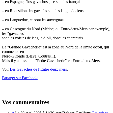
–
en Espagne, "los gavachos", ce sont les français
–
en Roussillon, les gavachs sont les languedociens
–
en Languedoc, ce sont les auvergnats
–
en Gascogne du Nord (Médoc, ou Entre-deux-Mers par exemple),
les "gavaches"
sont les voisins de langue d’oïl, donc les charentais.
La "Grande Gavacherie" est la zone au Nord de la limite oc/oïl, qui
commence en
Nord-Gironde (Blaye, Coutras...).
Mais il y a aussi une "Petite Gavacherie" en Entre-deux-Mers.
Voir
Les Gavaches de l’Entre-deux-mers
.
Partager sur Facebook
Vos commentaires
#
Le 30 avril 2005 à 11:20
,
par
Robert Geuljans
Gavach et