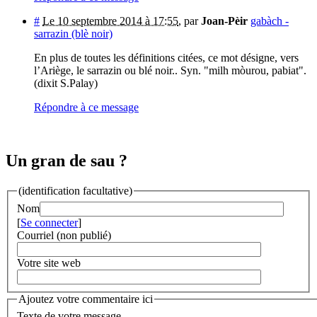
#
Le 10 septembre 2014 à 17:55
,
par
Joan-Pèir
gabàch -
sarrazin (blè noir)
En plus de toutes les définitions citées, ce mot désigne, vers
l’Ariège, le sarrazin ou blé noir.. Syn. "milh mòurou, pabiat".
(dixit S.Palay)
Répondre à ce message
Un gran de sau ?
(identification facultative)
Nom
[
Se connecter
]
Courriel (non publié)
Votre site web
Ajoutez votre commentaire ici
Texte de votre message