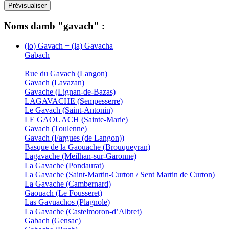
Noms damb "gavach" :
(lo) Gavach + (la) Gavacha
Gabach
Rue du Gavach (Langon)
Gavach (Lavazan)
Gavache (Lignan-de-Bazas)
LAGAVACHE (Sempesserre)
Le Gavach (Saint-Antonin)
LE GAOUACH (Sainte-Marie)
Gavach (Toulenne)
Gavach (Fargues (de Langon))
Basque de la Gaouache (Brouqueyran)
Lagavache (Meilhan-sur-Garonne)
La Gavache (Pondaurat)
La Gavache (Saint-Martin-Curton / Sent Martin de Curton)
La Gavache (Cambernard)
Gaouach (Le Fousseret)
Las Gavuachos (Plagnole)
La Gavache (Castelmoron-d’Albret)
Gabach (Gensac)