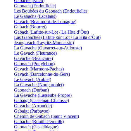
Gabache (Ruch)
Gaouach (Endoufielle)
Les Boubées du Gaouach (Endoufielle)
Le Gabachs (Escalans)
Gavach (Beaumont-de-Lomagne)
Gabach (Bourret)
Gabach (Lafitte-sur-Lot / La Hita d’Òut)
Las Gabaches (Lafitte-sur-Lot / La Hita d’Òut)
Jeangavach (Leyritz-Moncassin)
La Gavache (Gavarret-sur-Aulouste)
Le Gavach (Fleurance)
Gavache (Beaucaire)
Gaouach (Pouylebon)
Gavach (Marmont-Pachas)
Gavach (Barcelonne-du-Gers)
Le Gavach (Aubiet)
La Gavache (Nougaroulet)
Gaouach (Durban)
La Gavache (Lasseube-Propre)
Gabaigt (Castelnau-Chalosse)
Gavache (Arrouède)
Gabaigt (Parbayse)
Chemin de Gabach (Saint-Vincent)
Gabache (Bouilh-Péreuilh)
Gaouach (Castelbiague)