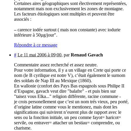
Certaines aires géographiques sont électivement représentées,
notamment mais non exclusivement les zones de montagne.
Les facteurs étiologiques sont multiples et peuvent être
associés :
–
carence iodée surtout ( mais non constante) avec iodurie
inférieure à 50µg/jour".
Répondre à ce message
#
Le 11 mai 2006 à 09:00
,
par
Renaud Gavach
Commentaire assez recherché et assez neutre.
Pour votre information, il y a un village en Crete qui porte ce
nom (le B cyrilique est notre V), c’était également le surnom
des soldats de Nap III au Mexique (1860).
En wallonie (confort des Pays Bas espagnols sous Philipe II
d’Espagne, gavach veut dire "balafre" - et puis bien sur
"taisez vous Elka..." religion différente, racine commune -
je crois personellement que c’est un nom trés vieux, peu porté,
d’origine latine comme vous le mentionez, mais dont les
significations qui suivirent n’eurent plus de rapport avec le
sens ou la fonction initiale, un peu comme fayot= haricot=
servile, ou entraver= attacher un bestiau= comprendre, ou
charisme.