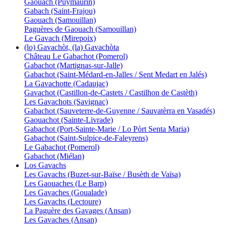
Gaouach (Puymaurin)
Gabach (Saint-Frajou)
Gaouach (Samouillan)
Paguères de Gaouach (Samouillan)
Le Gavach (Mirepoix)
(lo) Gavachòt, (la) Gavachòta
Château Le Gabachot (Pomerol)
Gabachot (Martignas-sur-Jalle)
Gabachot (Saint-Médard-en-Jalles / Sent Medart en Jalés)
La Gavachotte (Cadaujac)
Gavachot (Castillon-de-Castets / Castilhon de Castèth)
Les Gavachots (Savignac)
Gabachot (Sauveterre-de-Guyenne / Sauvatèrra en Vasadés)
Gaouachot (Sainte-Livrade)
Gabachot (Port-Sainte-Marie / Lo Pòrt Senta Maria)
Gabachot (Saint-Sulpice-de-Faleyrens)
Le Gabachot (Pomerol)
Gabachot (Miélan)
Los Gavachs
Les Gavachs (Buzet-sur-Baïse / Busèth de Vaïsa)
Les Gaouaches (Le Barp)
Les Gavaches (Goualade)
Les Gavachs (Lectoure)
La Paguère des Gavages (Ansan)
Les Gavaches (Ansan)