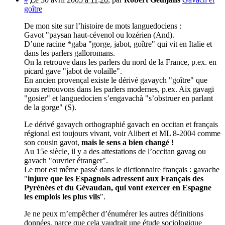
goître
De mon site sur l’histoire de mots languedociens :
Gavot "paysan haut-cévenol ou lozérien (And).
D’une racine *gaba "gorge, jabot, goître" qui vit en Italie et
dans les parlers galloromans.
On la retrouve dans les parlers du nord de la France, p.ex. en
picard gave "jabot de volaille".
En ancien provençal existe le dérivé gavaych "goître" que
nous retrouvons dans les parlers modernes, p.ex. Aix gavagi
"gosier" et languedocien s’engavachà "s’obstruer en parlant
de la gorge" (S).
Le dérivé gavaych orthographié gavach en occitan et français
régional est toujours vivant, voir Alibert et ML 8-2004 comme
son cousin gavot,
mais le sens a bien changé !
Au 15e siècle, il y a des attestations de l’occitan gavag ou
gavach "ouvrier étranger".
Le mot est même passé dans le dictionnaire français : gavache
"
injure que les Espagnols adressent aux Français des
Pyrénées et du Gévaudan, qui vont exercer en Espagne
les emplois les plus vils
".
Je ne peux m’empêcher d’énumérer les autres définitions
données, parce que cela vaudrait une étude sociologique