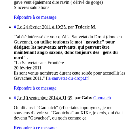
gave veut également dire ravin ( dérivé de gorge)
Sinceres salutations
Répondre à ce message
#
Le 24 février 2011 à 10:35
,
par
Tederic M.
J’ai été intéressé de voir qu’à la Sauvetat du Dropt (donc en
Guyenne),
on utilise toujours le mot "gavache" pour
désigner les nouveaux arrivants, qui peuvent être
maintenant anglo-saxons, donc toujours des "gens du
nord"
:
"La Sauvetat sans Frontière
20 février 2011
Ils sont venus nombreux durant cette soirée pour accueillir les
Gavaches 2011." [
la-sauvetat-du-dropt.fr
]
Répondre à ce message
#
Le 10 septembre 2014 à 11:39
,
par
Gaby
Gaouatch
On dit aussi "Gaouatch" (cf certains toponymes, je me
souviens d’avoir vu "Gaoutchot" au XIXe, je crois, qui était
devenu "Gavachot", ou qqch comme ça.
Répondre à ce message