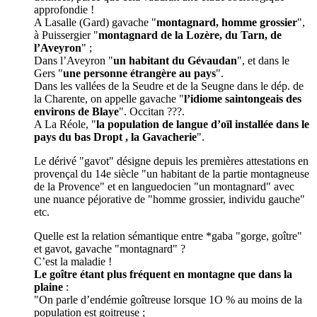
approfondie !
A Lasalle (Gard) gavache "
montagnard, homme grossier
",
à Puissergier "
montagnard de la Lozère, du Tarn, de
l’Aveyron
" ;
Dans l’Aveyron "
un habitant du Gévaudan
", et dans le
Gers "
une personne étrangère au pays
".
Dans les vallées de la Seudre et de la Seugne dans le dép. de
la Charente, on appelle gavache "
l’idiome saintongeais des
environs de Blaye
". Occitan ???.
A La Réole, "
la population de langue d’oïl installée dans le
pays du bas Dropt , la Gavacherie
".
Le dérivé "gavot" désigne depuis les premières attestations en
provençal du 14e siècle "un habitant de la partie montagneuse
de la Provence" et en languedocien "un montagnard" avec
une nuance péjorative de "homme grossier, individu gauche"
etc.
Quelle est la relation sémantique entre *gaba "gorge, goître"
et gavot, gavache "montagnard" ?
C’est la maladie !
Le goître étant plus fréquent en montagne que dans la
plaine
:
"On parle d’endémie goîtreuse lorsque 1O % au moins de la
population est goitreuse ;