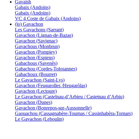
Gavaish
Gabaix (Andoins)
Gabaix (Andoins)
VC 4 Coste de Gabaix (Andoins)
(lo) Gavachon
Les Gavachons (Sarrant)
Gavachon (Lignan-de-Bazas)
Gavachon (Savignac)
Gavachous (Monbrun)
Gavachon (Pompiey)
Gavachon (Espiens)
Gabachous (Savenès)
Gabachou (Cordes-Tolosannes)
Gabachoux (Bourret)
Le Gavachon (Saint-Lys)
Gavachon (Feugarolles /Heugaròlas)
Gavachon (Lectoure)
Le Gavachon (Castelnau-d’Arbieu / Castetnau d’Arbiu)
Gavachon (Dunes)
Gavachon (Bonrepos-sur-Aussonnelle)
Gaouachou (Cassagnabère-Tournas / Cassinhabèra-Tornars)
Le Gavachon (Leboulin)