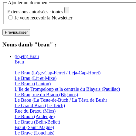
Ajouter un document
Extensions autorisées : toutes
Je veux recevoir la Newsletter
Noms damb "brau" :
(lo,eth) Brau
Brau
Le Brau (Lège-Cap-Ferret / Lèja-Cap-Horet)
Le Brau (Lit-et-Mixe)
Le Braou (Lanton)
L’île de Trompeloup et la centrale du Blayais (Pauillac)
Le Brau, rue du Braou (Biganos)
Le Baou (La Teste-de-Buch / La Tèsta de Bush)
Le Grand Brau (Le Teich)
Rue du Braou (Mios)
Le Braou (Audenge)
Le Braou (Belin-Beliet)
Braut (Saint-Magne)
Le Brave (Louchats)