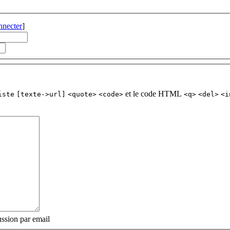
nnecter
]
et le code HTML
iste
[texte->url]
<quote>
<code>
<q>
<del>
<i
ssion par email