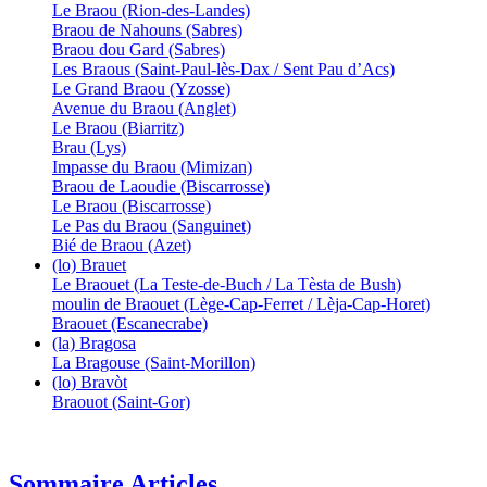
Le Braou (Rion-des-Landes)
Braou de Nahouns (Sabres)
Braou dou Gard (Sabres)
Les Braous (Saint-Paul-lès-Dax / Sent Pau d’Acs)
Le Grand Braou (Yzosse)
Avenue du Braou (Anglet)
Le Braou (Biarritz)
Brau (Lys)
Impasse du Braou (Mimizan)
Braou de Laoudie (Biscarrosse)
Le Braou (Biscarrosse)
Le Pas du Braou (Sanguinet)
Bié de Braou (Azet)
(lo) Brauet
Le Braouet (La Teste-de-Buch / La Tèsta de Bush)
moulin de Braouet (Lège-Cap-Ferret / Lèja-Cap-Horet)
Braouet (Escanecrabe)
(la) Bragosa
La Bragouse (Saint-Morillon)
(lo) Bravòt
Braouot (Saint-Gor)
Sommaire Articles