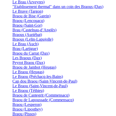
Le Brau (Arveyres)
"Etablissement thermal" dans un coin des Braous (Dax)
Le Brave (Targon)
Braou de Bise (Garein)
Braou (Lencouacq)
Braou (Saint-Gor)
Brau (Castelnau-d’Anglès)
Braous (Auriébat)
Braous (Lelin-Lapujolle)
Le Brau (Auch)
Brau (Lartigue)
Braou du Carrat (Dax)
Les Braous (Dax)
Peyrot Braou (Dax)
Braou de Jambot (Heugas)
Le Braou (Heugas)
Le Braou (Préchacq-les-Bains)
Cap dou Braou (Saint-Vincent-de-Paul)
Le Braou (Saint-Vincent-de-Paul)
Le Braou (Téthieu)
Braou de Cantegrit (Commensacq)
Braou de Lapoussade (Commensacq)
Braou (Lesperon)
Braou (Liposthey)
Braou (Pissos)