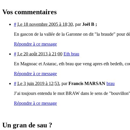
Vos commentaires
#
Le 18 novembre 2005 à 18:30
,
par
Joël B ;
En gascon de la vallée de la Garonne on dit "la braude" pour dé
Répondre à ce message
#
Le 20 août 2013 à 21:00
Eth brau
En Magnoac et Astarac, eth brau que veng apres eth bedeth, cou
Répondre à ce message
#
Le 3 juin 2019 à 12:53
,
par
Francis MARSAN
brau
J’ai toujours entendu le mot BRAW dans le sens de "bouvillon
Répondre à ce message
Un gran de sau ?