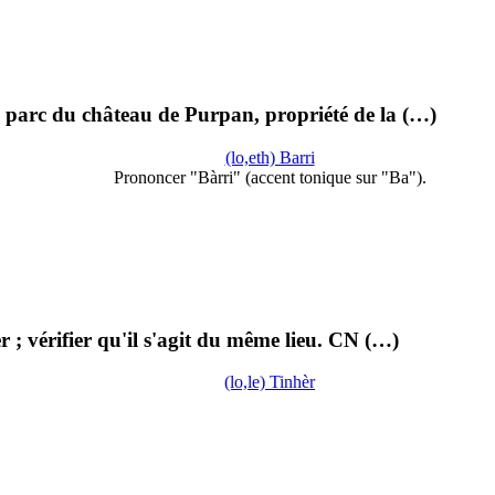
ien parc du château de Purpan, propriété de la (…)
(lo,eth) Barri
Prononcer "Bàrri" (accent tonique sur "Ba").
 ; vérifier qu'il s'agit du même lieu. CN (…)
(lo,le) Tinhèr