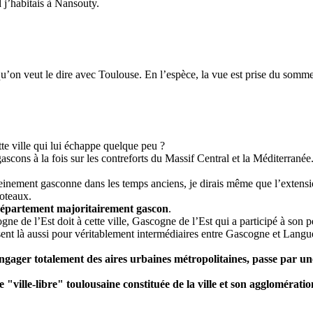
j’habitais à Nansouty.
 qu’on veut le dire avec Toulouse. En l’espèce, la vue est prise du som
tte ville qui lui échappe quelque peu ?
gascons à la fois sur les contreforts du Massif Central et la Méditerranée
einement gasconne dans les temps anciens, je dirais même que l’extension
coteaux.
 département majoritairement gascon
.
scogne de l’Est doit à cette ville, Gascogne de l’Est qui a participé à son
sent là aussi pour véritablement intermédiaires entre Gascogne et Langu
ngager totalement des aires urbaines métropolitaines, passe par une
e "ville-libre" toulousaine constituée de la ville et son agglomératio