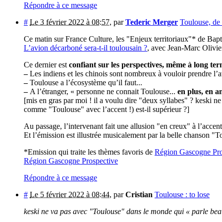
Répondre à ce message
#
Le 3 février 2022 à 08:57
,
par
Tederic Merger
Toulouse, de
Ce matin sur France Culture, les "Enjeux territoriaux"* de Ba
L’avion décarboné sera-t-il toulousain ?
, avec Jean-Marc Olivier
Ce dernier est
confiant sur les perspectives, même à long ter
–
Les indiens et les chinois sont nombreux à vouloir prendre l’av
–
Toulouse a l’écosystème qu’il faut...
–
A l’étranger, « personne ne connait Toulouse...
en plus, en a
[mis en gras par moi ! il a voulu dire "deux syllabes" ? keski n
comme "Toulouse" avec l’accent !) est-il supérieur ?]
Au passage, l’intervenant fait une allusion "en creux" à l’acce
Et l’émission est illustrée musicalement par la belle chanson "T
*Emission qui traite les thèmes favoris de
Région Gascogne Pro
Région Gascogne Prospective
Répondre à ce message
#
Le 5 février 2022 à 08:44
,
par
Cristian
Toulouse : to lose
keski ne va pas avec "Toulouse" dans le monde qui « parle be