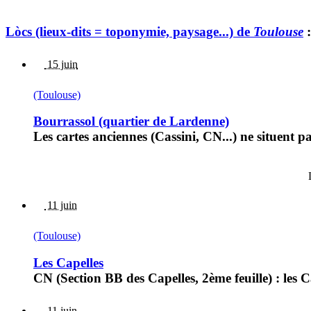
Lòcs (lieux-dits = toponymie, paysage...) de
Toulouse
:
15 juin
(Toulouse)
Bourrassol (quartier de Lardenne)
Les cartes anciennes (Cassini, CN...) ne situent p
11 juin
(Toulouse)
Les Capelles
CN (Section BB des Capelles, 2ème feuille) : les Ca
11 juin