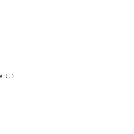
à ; (…)