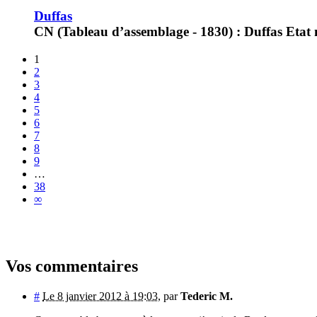
Duffas
CN (Tableau d’assemblage - 1830) : Duffas Etat 
1
2
3
4
5
6
7
8
9
…
38
∞
Vos commentaires
#
Le 8 janvier 2012 à 19:03
,
par
Tederic M.