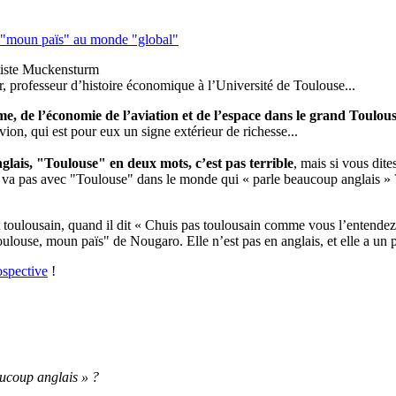
 "moun païs" au monde "global"
ptiste Muckensturm
, professeur d’histoire économique à l’Université de Toulouse...
me, de l’économie de l’aviation et de l’espace dans le grand Toulou
ion, qui est pour eux un signe extérieur de richesse...
nglais, "Toulouse" en deux mots, c’est pas terrible
, mais si vous dite
e va pas avec "Toulouse" dans le monde qui « parle beaucoup anglais » ?
nt toulousain, quand il dit « Chuis pas toulousain comme vous l’entendez
oulouse, moun païs" de Nougaro. Elle n’est pas en anglais, et elle a un p
spective
!
aucoup anglais » ?