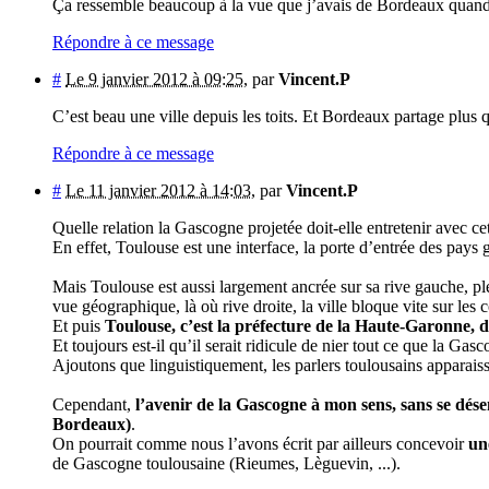
Ça ressemble beaucoup à la vue que j’avais de Bordeaux quand 
Répondre à ce message
#
Le 9 janvier 2012 à 09:25
,
par
Vincent.P
C’est beau une ville depuis les toits. Et Bordeaux partage plus
Répondre à ce message
#
Le 11 janvier 2012 à 14:03
,
par
Vincent.P
Quelle relation la Gascogne projetée doit-elle entretenir avec ce
En effet, Toulouse est une interface, la porte d’entrée des pays 
Mais Toulouse est aussi largement ancrée sur sa rive gauche, pl
vue géographique, là où rive droite, la ville bloque vite sur les 
Et puis
Toulouse, c’est la préfecture de la Haute-Garonne,
Et toujours est-il qu’il serait ridicule de nier tout ce que la Ga
Ajoutons que linguistiquement, les parlers toulousains apparais
Cependant,
l’avenir de la Gascogne à mon sens, sans se dése
Bordeaux)
.
On pourrait comme nous l’avons écrit par ailleurs concevoir
un
de Gascogne toulousaine (Rieumes, Lèguevin, ...).