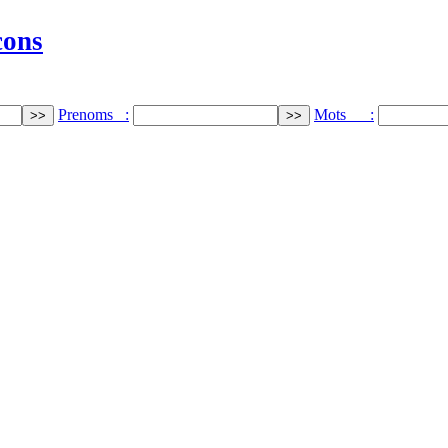
cons
Prenoms :
Mots :