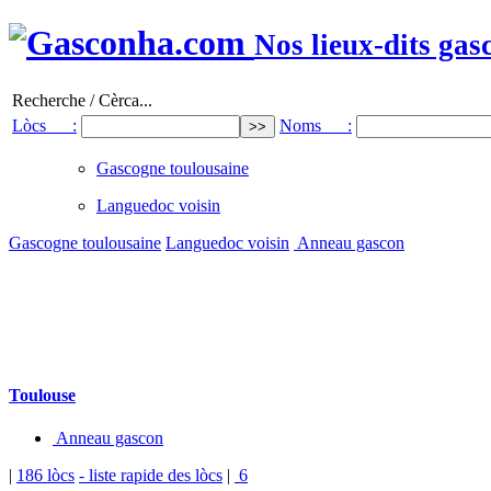
Nos lieux-dits gas
Recherche / Cèrca...
Lòcs :
Noms :
Gascogne toulousaine
Languedoc voisin
Gascogne toulousaine
Languedoc voisin
Anneau gascon
Toulouse
Anneau gascon
|
186 lòcs
- liste rapide des lòcs
|
6