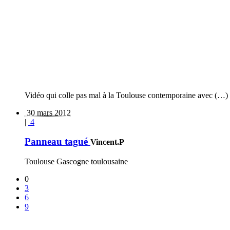
Vidéo qui colle pas mal à la Toulouse contemporaine avec (…)
30 mars 2012
|
4
Panneau tagué
Vincent.P
Toulouse Gascogne toulousaine
0
3
6
9