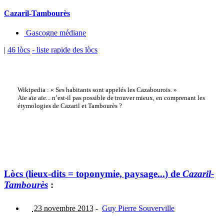
Cazaril-Tambourès
Gascogne médiane
|
46 lòcs
- liste rapide des lòcs
Wikipedia : « Ses habitants sont appelés les Cazabourois. »
Aïe aïe aïe... n’est-il pas possible de trouver mieux, en comprenant les
étymologies de Cazaril et Tambourès ?
Lòcs (lieux-dits = toponymie, paysage...) de
Cazaril-
Tambourès
:
23 novembre 2013
-
Guy Pierre Souverville