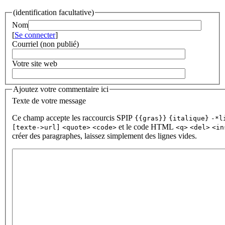
(identification facultative)
Nom
[
Se connecter
]
Courriel (non publié)
Votre site web
Ajoutez votre commentaire ici
Texte de votre message
Ce champ accepte les raccourcis SPIP
{{gras}}
{italique}
-*l
et le code HTML
[texte->url]
<quote>
<code>
<q>
<del>
<in
créer des paragraphes, laissez simplement des lignes vides.