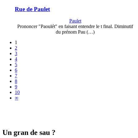
Rue de Paulet
Paulet
Prononcer "Paoulét" en faisant entendre le t final. Diminutif
du prénom Pau (…)
1
2
3
4
5
6
7
8
9
10
∞
Un gran de sau ?