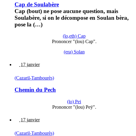
Cap de Soulabère
Cap (bout) ne pose aucune question, mais
Soulabère, si on le décompose en Soulan bèra,
pose la (…)
(lo,eth) Cap
Prononcer "(lou) Cap".
(era) Solan
17 janvier
(Cazaril-Tambourès)
Chemin du Pech
(lo) Pei
Prononcer "(lou) Peÿ".
17 janvier
(Cazaril-Tambourès)