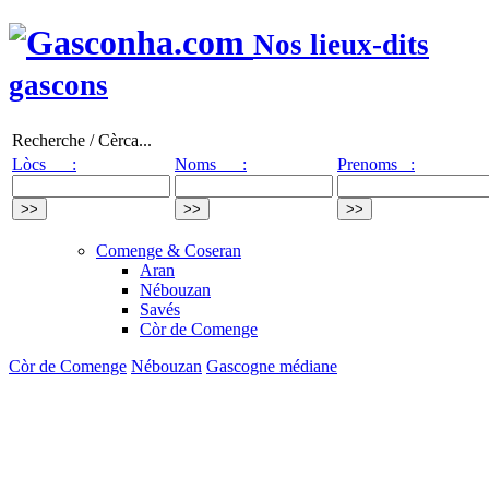
Nos lieux-dits
gascons
Recherche / Cèrca...
Lòcs :
Noms :
Prenoms :
Comenge & Coseran
Aran
Nébouzan
Savés
Còr de Comenge
Còr de Comenge
Nébouzan
Gascogne médiane