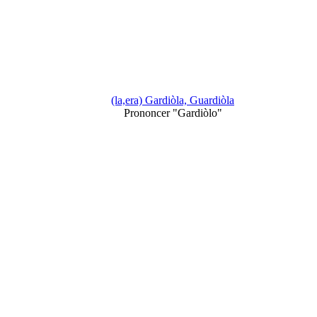
(la,era) Gardiòla, Guardiòla
Prononcer "Gardiòlo"