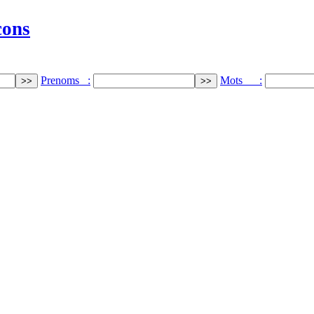
cons
Prenoms :
Mots :