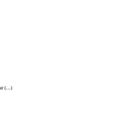
ar (…)