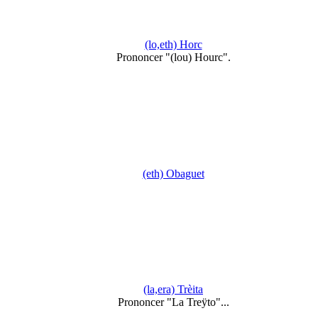
(lo,eth) Horc
Prononcer "(lou) Hourc".
(eth) Obaguet
(la,era) Trèita
Prononcer "La Treÿto"...