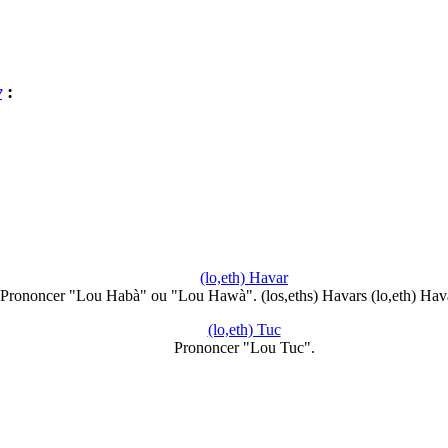
y
:
(lo,eth) Havar
Prononcer "Lou Habà" ou "Lou Hawà". (los,eths) Havars (lo,eth) Hav
(lo,eth) Tuc
Prononcer "Lou Tuc".