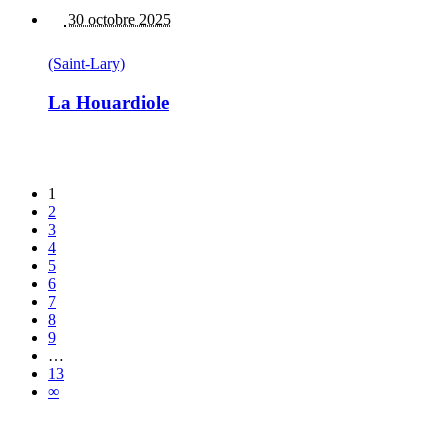
30 octobre 2025
(Saint-Lary)
La Houardiole
1
2
3
4
5
6
7
8
9
…
13
∞