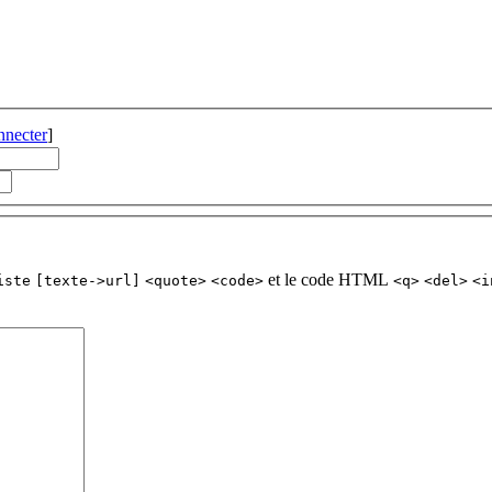
nnecter
]
et le code HTML
iste
[texte->url]
<quote>
<code>
<q>
<del>
<i