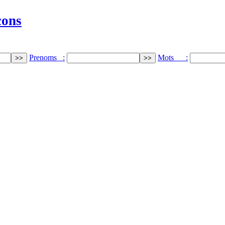
cons
Prenoms :
Mots :