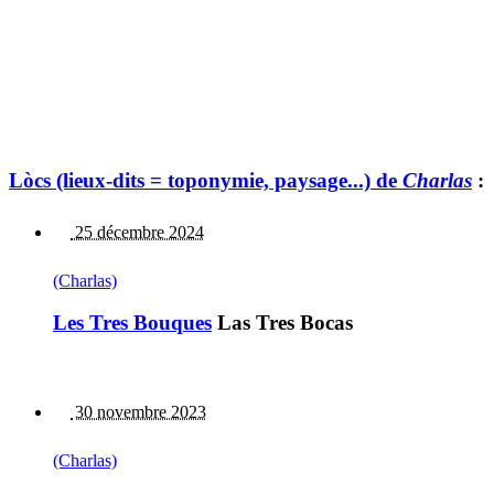
Lòcs (lieux-dits = toponymie, paysage...) de
Charlas
:
25 décembre 2024
(Charlas)
Les Tres Bouques
Las Tres Bocas
30 novembre 2023
(Charlas)