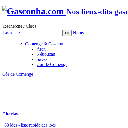
Nos lieux-dits gas
Recherche / Cèrca...
Lòcs :
Noms :
Comenge & Coseran
Aran
Nébouzan
Savés
Còr de Comenge
Còr de Comenge
Charlas
|
63 lòcs
- liste rapide des lòcs