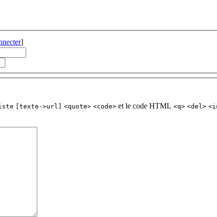
nnecter
]
et le code HTML
iste
[texte->url]
<quote>
<code>
<q>
<del>
<i