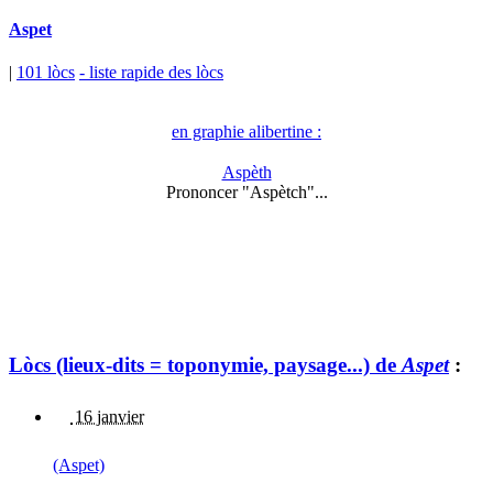
Aspet
|
101 lòcs
- liste rapide des lòcs
en graphie alibertine :
Aspèth
Prononcer "Aspètch"...
Lòcs (lieux-dits = toponymie, paysage...) de
Aspet
:
16 janvier
(Aspet)