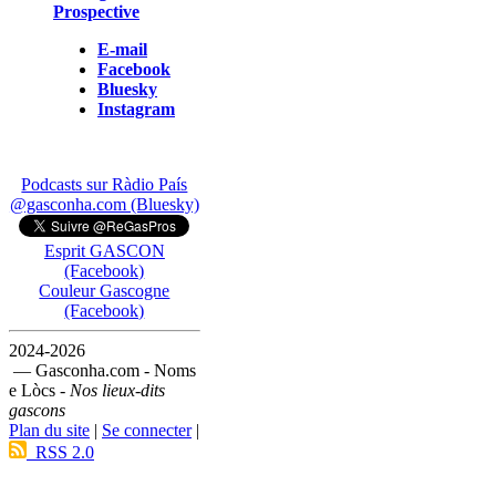
Prospective
E-mail
Facebook
Bluesky
Instagram
Podcasts sur Ràdio País
@gasconha.com (Bluesky)
Esprit GASCON
(Facebook)
Couleur Gascogne
(Facebook)
2024-2026
— Gasconha.com - Noms
e Lòcs -
Nos lieux-dits
gascons
Plan du site
|
Se connecter
|
RSS 2.0