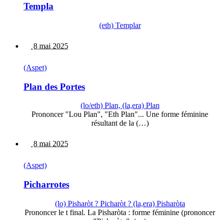
Templa
(eth) Templar
8 mai 2025
(Aspet)
Plan des Portes
(lo/eth) Plan, (la,era) Plan
Prononcer "Lou Plan", "Eth Plan"... Une forme féminine
résultant de la (…)
8 mai 2025
(Aspet)
Picharrotes
(lo) Pisharòt ? Picharòt ? (la,era) Pisharòta
Prononcer le t final. La Pisharòta : forme féminine (prononcer