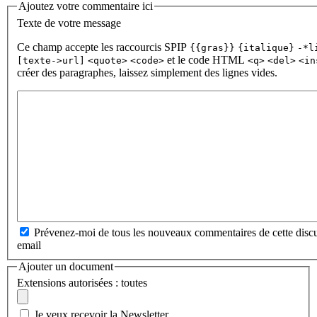
Ajoutez votre commentaire ici
Texte de votre message
Ce champ accepte les raccourcis SPIP
{{gras}}
{italique}
-*l
et le code HTML
[texte->url]
<quote>
<code>
<q>
<del>
<in
créer des paragraphes, laissez simplement des lignes vides.
Prévenez-moi de tous les nouveaux commentaires de cette discu
email
Ajouter un document
Extensions autorisées : toutes
Je veux recevoir la Newsletter