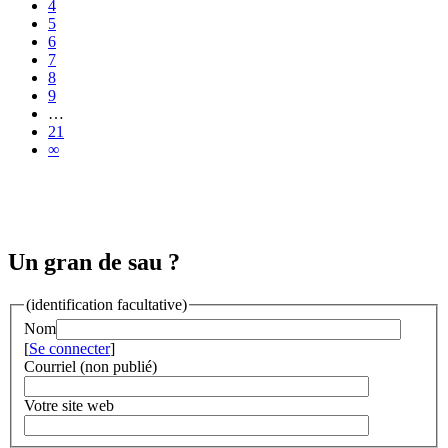
4
5
6
7
8
9
…
21
∞
Un gran de sau ?
(identification facultative)
Nom
[
Se connecter
]
Courriel (non publié)
Votre site web