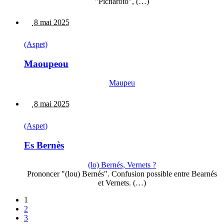
"Picharòto", (…)
8 mai 2025
(Aspet)
Maoupeou
Maupeu
8 mai 2025
(Aspet)
Es Bernès
(lo) Bernés, Vernets ?
Prononcer "(lou) Bernés". Confusion possible entre Bearnés
et Vernets. (…)
1
2
3