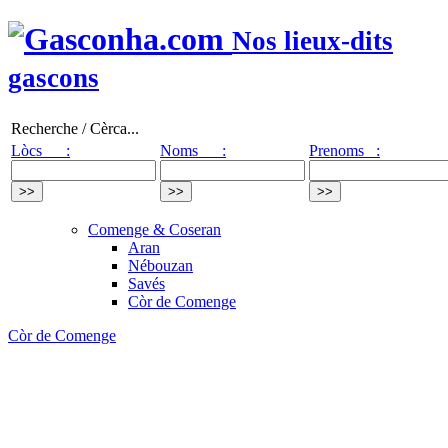
Nos lieux-dits
gascons
Recherche / Cèrca...
Lòcs :
Noms :
Prenoms :
Comenge & Coseran
Aran
Nébouzan
Savés
Còr de Comenge
Còr de Comenge