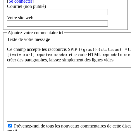
[
Se connecter
]
Courriel (non publié)
Votre site web
Ajoutez votre commentaire ici
Texte de votre message
Ce champ accepte les raccourcis SPIP
{{gras}}
{italique}
-*l
et le code HTML
[texte->url]
<quote>
<code>
<q>
<del>
<in
créer des paragraphes, laissez simplement des lignes vides.
Prévenez-moi de tous les nouveaux commentaires de cette discu