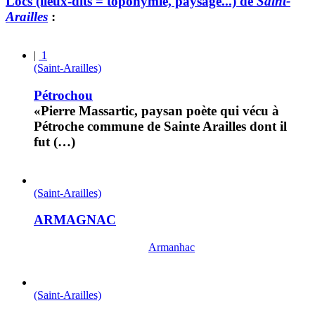
Lòcs (lieux-dits = toponymie, paysage...) de
Saint-
Arailles
:
|
1
(Saint-Arailles)
Pétrochou
«Pierre Massartic, paysan poète qui vécu à
Pétroche commune de Sainte Arailles dont il
fut (…)
(Saint-Arailles)
ARMAGNAC
Armanhac
(Saint-Arailles)