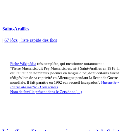
Saint-Arailles
|
67 lòcs
- liste rapide des lòcs
Fiche Wikipédia
très complète, qui mentionne notamment :
"Pierre Massartic, dit Pey Massartic, est né à Saint-Arailles en 1918. Il
est l’auteur de nombreux poèmes en langue d’oc, dont certains furent
rédigés lors de sa captivité en Allemagne pendant la Seconde Guerre
mondiale. Il fait paraître en 1962 son recueil Escapados".
Massartic -
Pierre Massartic - Lous tchots
Nom de famille présent dans le Gers dont (…)