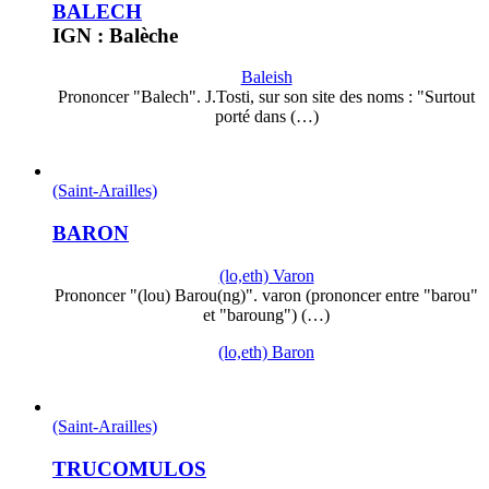
BALECH
IGN : Balèche
Baleish
Prononcer "Balech". J.Tosti, sur son site des noms : "Surtout
porté dans (…)
(Saint-Arailles)
BARON
(lo,eth) Varon
Prononcer "(lou) Barou(ng)". varon (prononcer entre "barou"
et "baroung") (…)
(lo,eth) Baron
(Saint-Arailles)
TRUCOMULOS